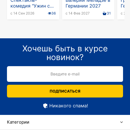
Спектакль-
Валерий Меладзе в
Гру
комедия "Ужин с
Германии 2027
Гер
дураком" при
с 14 Сен 2026
36
с 14 Фев 2027
31
с 21 
участии Алексея
Климушкина в
Германии
Хочешь быть в курсе
новинок?
Введите e-mail
ПОДПИСАТЬСЯ
Никакого спама!
Категории