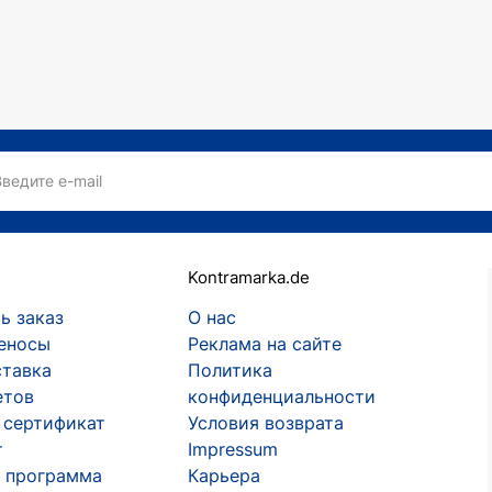
к» и «25» творчество артистов охватывает различные
бин» можно отметить такие композиции:
Введите e-mail
и др.
олучала награды, а их песни неизменно оказывались на
Kontramarka.de
ь заказ
О нас
лидером и солистом группы, автором песен. Он во мно
еносы
Реклама на сайте
ставка
Политика
етов
конфиденциальности
 сертификат
Условия возврата
привлекало творчество The Beatles, Boney M, Procol Ha
т
Impressum
ть The Exploited, Depeche Mode, The Cure. Исполнител
 программа
Карьера