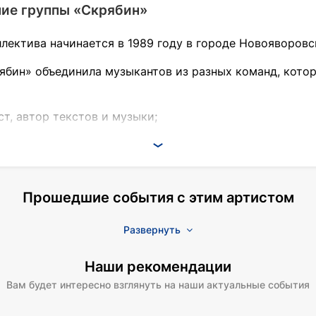
ие группы «Скрябин»
лектива начинается в 1989 году в городе Новояворов
ябин» объединила музыкантов из разных команд, котор
т, автор текстов и музыки;
гитарист, автор музыки и слов;
режиссер.
Прошедшие события с этим артистом
нным.
Развернуть
Наши рекомендации
жила запись песни «Чуєш біль». Композиция стала пер
Вам будет интересно взглянуть на наши актуальные события
пати». Кассета так и не вышла, однако стала причиной
тправки на фестиваль необходимо было вписать имя кол