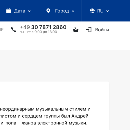
Дата
Город
RU
+49
30 7871 2860
ЛЕКЦИИ
УКРАИНСКИЕ АРТИСТЫ
ДРУГОЕ
Войти
ТВ
пн - пт с 9:00 до 18:00
м неординарным музыкальным стилем и
листом и сердцем группы был Андрей
ти-попа – жанра электронной музыки.