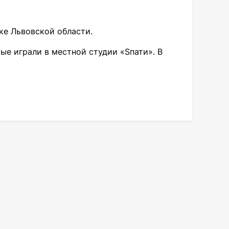
ске Львовской области.
ые играли в местной студии «Sпати». В
вой из 12 в одноименном магнитоальбоме,
 появления у группы названия. Музыканты
лектива. В студии отсутствовал