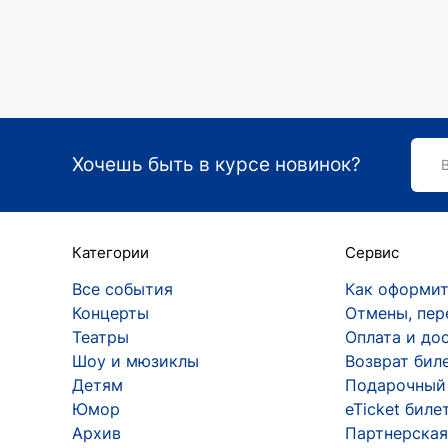
«Технофайт» до поздних пластинок «Добря
наиболее популярных хитов группы «Скря
«Спи собі сама»;
«Люди як кораблі»;
«Випускний»;
«Місця щасливих людей»;
Хочешь быть в курсе новинок?
«Мовчати» (в дуэте с Ириной Билык) 
За свое творчество группа неоднократно п
Категории
Сервис
Кузьма Скрябин — сердце группы
Все события
Как оформит
Андрей Кузьменко оставался неизменным 
Концерты
Отмены, пер
коллектива.
Театры
Оплата и до
Шоу и мюзиклы
Возврат бил
Ранние годы Кузьмы
Детям
Подарочный
Андрей с детства увлекался музыкой. Его 
Юмор
eTicket биле
познакомился с панк-музыкой, начал слуша
Архив
Партнерская