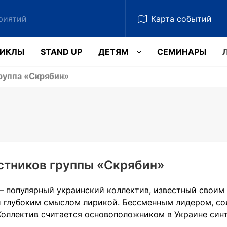
Карта
событий
ЗИКЛЫ
STAND UP
ДЕТЯМ
CЕМИНАРЫ
руппа «Скрябин»
стников группы «Скрябин»
— популярный украинский коллектив, известный свои
 глубоким смыслом лирикой. Бессменным лидером, со
Коллектив считается основоположником в Украине син