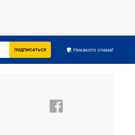
 жанры, затрагивает разные темы. Среди
Никакого спама!
ПОДПИСАТЬСЯ
 высоких позициях в чартах.
гом определил творческий путь
rum. В более старшем возрасте он
и вдохновили Кузьменко на создание