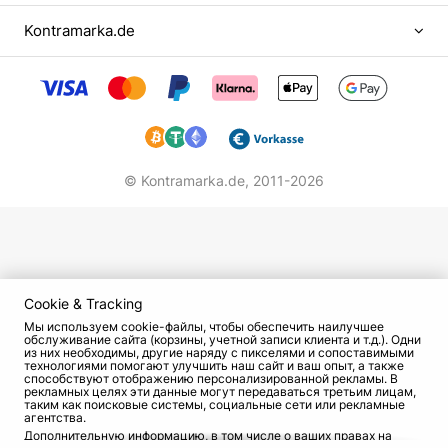
В это же время группа в составе Шахрина,
Kontramarka.de
Бегунова и Решетникова (Кукушкина на тот
момент призвали в армию) начинает выступать
перед публикой. Запись такого концерта
попала в руки журналисту Андрею Матвееву,
страстному поклоннику рок-н-ролла.
Выступление парней ему очень понравилось.
© Kontramarka.de,
2011-2026
Матвеев даже сравнил солиста коллектива с
Бобом Диланом.
В 1985 году в свет вышел первый «настоящий»
альбом группы «Жизнь в розовом дыму». Одна
из его частей была записана еще до того, как
Cookie & Tracking
сформировался окончательный состав
Мы используем cookie-файлы, чтобы обеспечить наилучшее
обслуживание сайта (корзины, учетной записи клиента и т.д.). Одни
«ЧайФа». Над второй Шахрин и Бегунов
из них необходимы, другие наряду с пикселями и сопоставимыми
технологиями помогают улучшить наш сайт и ваш опыт, а также
работали уже вместе с примкнувшим к
способствуют отображению персонализированной рекламы. В
коллективу Сергеем Денисовым, еще одним
рекламных целях эти данные могут передаваться третьим лицам,
таким как поисковые системы, социальные сети или рекламные
экс-участником группы «Пятна». В том же году
агентства.
Дополнительную информацию, в том числе о ваших правах на
музыканты впервые выступили в городском ДК