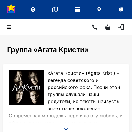
Группа «Агата Кристи»
«Агата Кристи» (Agata Kristi) –
легенда советского и
российского рока. Песни этой
группы слушали наши
родители, их тексты наизусть
знает наше поколение.
Современная молодежь переняла эту любовь, и
«Ковер-вертолет» стал неотъемлемым
спутником пения под гитару. За более чем два