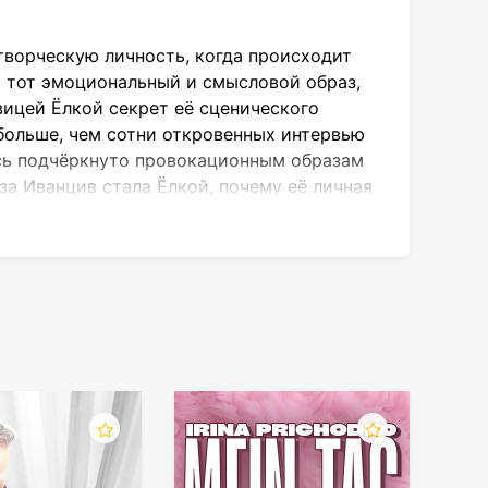
творческую личность, когда происходит
т тот эмоциональный и смысловой образ,
вицей Ёлкой секрет её сценического
 больше, чем сотни откровенных интервью
ясь подчёркнуто провокационным образам
за Иванцив стала Ёлкой, почему её личная
начинается в Ужгороде (Западная
етских граждан было уверено, что
 с эпохой Перестройки, распадом Союза,
ынула западная культура.
овки, стрижётся наголо. Версий того,