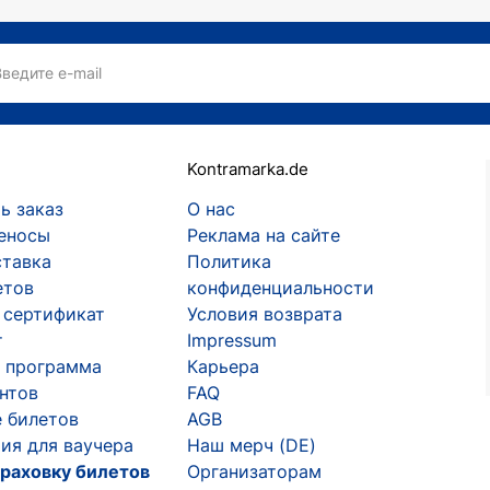
ие поступки совершаются импульсивно, а в изрекаемых
евшая Елизавета Иванцив, скорее всего, сожалеет о 
листки в молодёжном коллективе, исполняющем песни в
Введите e-mail
ский путь, под яркими лучами славы не очерствела ду
это не ради самопиара, а с важной для себя целью — п
верой устремляют свои глаза в будущее, получали нас
Kontramarka.de
чется, потому что кажется, что впереди только безысх
ь заказ
О нас
музыки (2001 год), где её первый коллектив B & B зан
еносы
Реклама на сайте
 забыла о своей мечте стать знаменитой певицей. Она 
ставка
Политика
алов, известный рэпер и продюсер, Елизавета сначала 
етов
конфиденциальности
ла ещё одну попытку покорить Москву. На этот раз уда
 сертификат
Условия возврата
т
Impressum
 программа
Карьера
ентов
FAQ
а концертном мероприятии, почтившем память Михея, и
 билетов
AGB
 «ШЕFF», продюсерской компанией Влада Валова. Она о
ия для ваучера
Наш мерч (DE)
кже просит избавить её от интервью на тему личной ж
раховку билетов
Организаторам
ивёт с кошкой», а политикой не интересуется. Известн