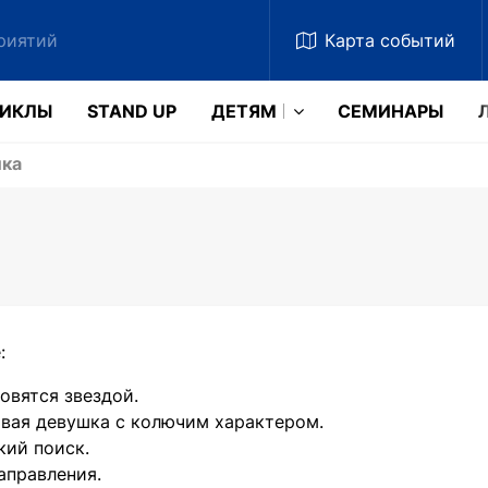
Карта
событий
ЗИКЛЫ
STAND UP
ДЕТЯМ
CЕМИНАРЫ
ка
:
овятся звездой.
вая девушка с колючим характером.
кий поиск.
аправления.