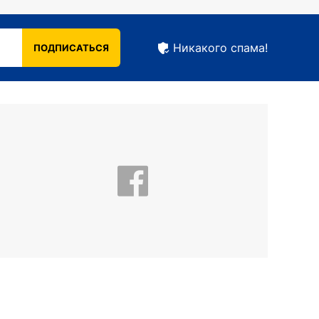
 идеях и суждениях преобладает
том моменте, когда поменяла
 стиле рэп-R'n'B.
Никакого спама!
ПОДПИСАТЬСЯ
шой. Она участвует в телевизионных
омощь. Сделать так, чтобы те дети,
тоящий шанс воплотить свою мечту. Лизе
одность.
ял призовое место, в творческой жизни
покидает рэп-группу и работает
подумала, что это чей-то злой розыгрыш.
чную.
 выступления на рок-фестивале
тказывается использовать своё настоящее
изни. На вопросы о национальности, муже,
о, что мужа Ёлки зовут Сергей Астахов.