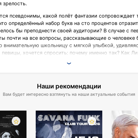
я зрелость.
тся псевдонимы, какой полёт фантазии сопровождает 
что определённый набор букв на сто процентов отрази
елось бы преподнести своей аудитории? В случае с пе
еты почти на все вопросы, рассказывающие о человеке
ую внимательную школьницу с мягкой улыбкой, удивля
певицы, хочется спросить: почему именно так? Как Ли
ь, остаётся закрытой от посторонних взглядов?
Наши рекомендации
ия будущей звезды украинской и российской эстрады 
в (1982) приходится на период, когда большинство сов
Вам будет интересно взглянуть на наши актуальные события
во одарённой девочки и подростковый поиск совпадают
тсоветское пространство неконтролируемым потоком хл
рактером
рживается авангардного стиля, делает пирсинг, татуир