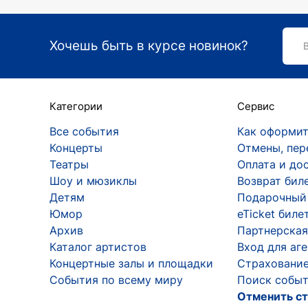
У девушки был такой возраст, когда мног
юношеский максимализм. Взрослая, помудр
академическое обучение на роль бэк-вока
Хочешь быть в курсе новинок?
Взрослая Ёлка, прошедшая длинный творче
проектах с одарёнными детьми, но делает 
которые с надеждой, радостью и большой 
Категории
Сервис
знакомо чувство, когда мечтать уже не хо
Все события
Как оформит
После поездки в Москву на фестиваль рэп-
Концерты
Отмены, пер
Ёлки наступает затишье. На три года Лиза
Театры
Оплата и до
официанткой. Когда с ней связался Влад В
Шоу и мюзиклы
Возврат бил
Увидев присланный на её имя билет, сдела
Детям
Подарочный
Юмор
eTicket биле
Смена направления
Архив
Партнерская
Каталог артистов
Вход для аг
После исполнения песни «Сука-любовь» н
Концертные залы и площадки
Страхование
«Мегахаус» Ёлка подписывает контракт с
События по всему миру
Поиск событ
имя в качестве сценического бренда, а та
Отменить ст
детях Елизавета Иванцив отвечает, что «ж