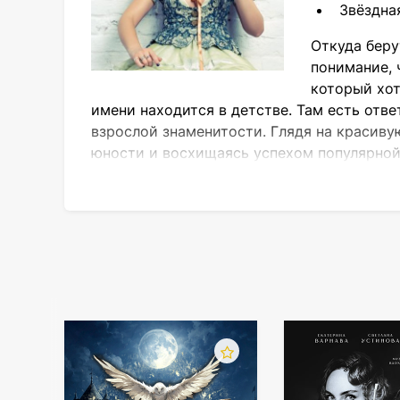
Звёздна
Откуда беру
понимание, 
который хот
имени находится в детстве. Там есть отв
взрослой знаменитости. Глядя на красив
юности и восхищаясь успехом популярной 
жизнь, несмотря на звёздную популярност
Так становятся звездой
Жизненная история и творческая биограф
Украина). Год рождения Елизаветы Иванци
«светлое будущее» уже наступило. Детст
открытием границ, через которые на пос
Отзывчивая девушка с колючим ха
Юная Лиза старается быть в тренде: приде