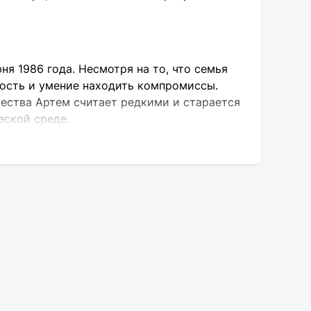
ня 1986 года. Несмотря на то, что семья
ность и умение находить компромиссы.
чества Артем считает редкими и старается
еской среде.
ьяна Наумова, которая жила в Австралии,
, предупреждая о трудностях, но затем
ы и видел на сцене выдающихся артистов.
и И. К. Карпенко-Карого (мастерская
состоявшийся священник» — шутит Артем,