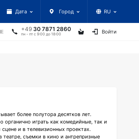
Дата
Город
RU
+49
30 7871 2860
ЛЕКЦИИ
УКРАИНСКИЕ АРТИСТЫ
ДРУГОЕ
Войти
ТВ
пн - пт с 9:00 до 18:00
ывает более полутора десятков лет.
о органично играть как комедийные, так и
 сцене и в телевизионных проектах.
 театре, съемки в кино и антрепризные