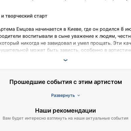
 и творческий старт
ртема Емцова начинается в Киеве, где он родился 8 ию
 родители воспитывали в сыне уважение к людям, чест
который никогда не завидовал и умел прощать. Эти ка
зрушительной может быть зависть, особенно в артистич
 — двоюродная бабушка, балерина Большого театра Тат
а она пыталась отговорить его от актерской профессии
расте Артем нередко гостил у бабушки, посещал театр
Прошедшие события с этим артистом
ования художественного вкуса.
ональный университет театра, кино и телевидения имен
Развернуть
овского).
Наши рекомендации
Вам будет интересно взглянуть на наши актуальные события
профессиях и сначала хотел стать священником. «Я не