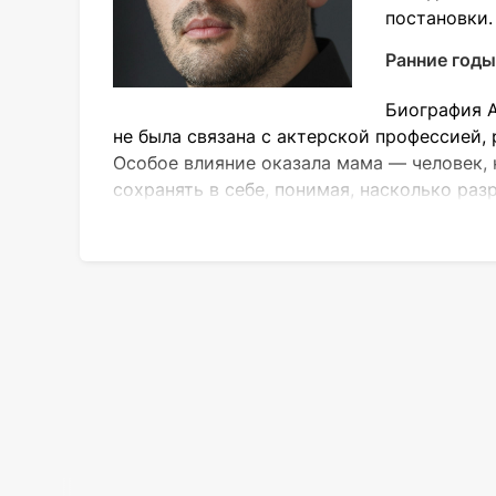
постановки.
Ранние годы
Биография А
не была связана с актерской профессией,
Особое влияние оказала мама — человек, 
сохранять в себе, понимая, насколько ра
В семье все же была и творческая фигура
но часто общалась с племянником. Сначал
стала давать советы. В подростковом воз
Этот опыт он считает важным для формир
В 2007 году Артем окончил Киевский наци
народного артиста Украины Николая Рушк
Театральная карьера Емцова
В детстве Артем Емцов мечтал о разных 