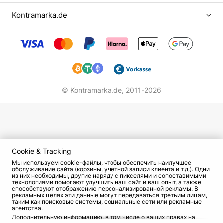
названием MLNL вышел в свет в 2022 году.
Kontramarka.de
Композиции группы «Антитела» неоднократно
занимали первые строчки в хит-парадах.
Тексты песен «БудуВуду», «Лови момент»,
«Вірила» знают тысячи поклонников рок-
музыки в Украине и за ее пределами. За
плечами у группы – несколько десятков клипов,
© Kontramarka.de,
2011-2026
саундтреки к фильмам и сериалам, успешные
гастрольные туры. Коллектив даже установил
национальный рекорд, дав концерты в
наибольшем количестве городов в рамках
одного тура.
Cookie & Tracking
Мы используем cookie-файлы, чтобы обеспечить наилучшее
«Антитела» сегодня
обслуживание сайта (корзины, учетной записи клиента и т.д.). Одни
из них необходимы, другие наряду с пикселями и сопоставимыми
технологиями помогают улучшить наш сайт и ваш опыт, а также
Свои коррективы в творческую биографию
способствуют отображению персонализированной рекламы. В
рекламных целях эти данные могут передаваться третьим лицам,
группы внесла война, которая началась в
таким как поисковые системы, социальные сети или рекламные
агентства.
Украине в 2022 году. Участники «Антител» не
Дополнительную информацию, в том числе о ваших правах на