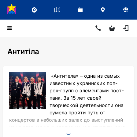
Антитіла
«Антитела» – одна из самых
известных украинских поп-
рок-групп с элементами пост-
панк. За 15 лет своей
творческой деятельности она
сумела пройти путь от
концертов в небольших залах до выступлений
на многотысячных стадионах и выпустить семь
альбомов. Своим названием группа «Антитела»