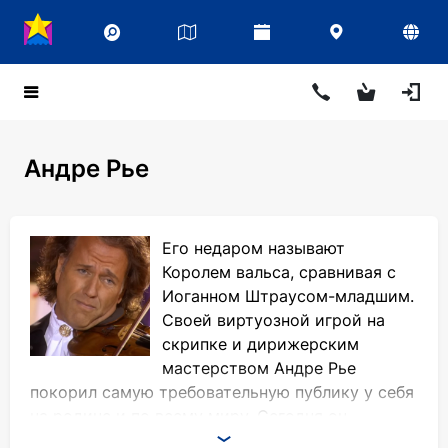
Андре Рье
Его недаром называют
Королем вальса, сравнивая с
Иоганном Штраусом-младшим.
Своей виртуозной игрой на
скрипке и дирижерским
мастерством Андре Рье
покорил самую требовательную публику у себя
на родине и по всему миру. Сегодня он
является одним из наиболее известных