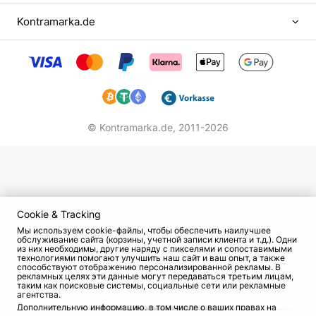
много училась, тренировалась, работала над
Kontramarka.de
собой. Такой труд не остался без
вознаграждения. На нее обратила внимание
широкая публика, и в 1998 году в возрасте 17
лет она получила свой первый титул «Мисс
Краснодар». За ним следовали новые победы и
свершения. Сегодня у нее есть почетное звание
«Вице-мисс Вселенная, Россия», «МК Европа» и
© Kontramarka.de,
2011-2026
другие не менее значимые награды.
Несмотря на успешный карьерный рост,
девушка не забывала об образовании. Сначала
она получала образование в Краснодарском
Cookie & Tracking
музыкальном училище им. Н. А. Римского-
Мы используем cookie-файлы, чтобы обеспечить наилучшее
Корсакова. Но осознавая свои возможности и
обслуживание сайта (корзины, учетной записи клиента и т.д.). Одни
из них необходимы, другие наряду с пикселями и сопоставимыми
имея такой большой потенциал, она бросила
технологиями помогают улучшить наш сайт и ваш опыт, а также
способствуют отображению персонализированной рекламы. В
вуз и отправилась покорять Москву.
рекламных целях эти данные могут передаваться третьим лицам,
таким как поисковые системы, социальные сети или рекламные
агентства.
Профессиональная деятельность
Дополнительную информацию, в том числе о ваших правах на