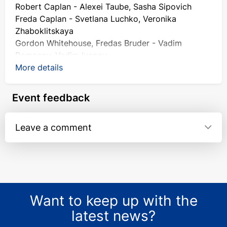
Robert Caplan - Alexei Taube, Sasha Sipovich
Freda Caplan - Svetlana Luchko, Veronika
Zhaboklitskaya
Gordon Whitehouse, Fredas Bruder - Vadim
Romanov, Vadim Ivanov
Betty, seine Frau - Masha Simpson, Anna
More details
Lindemann
Olwen Peel - Irina Birman, Karina Stulnikova
Event feedback
Charles Stanton - Stepan Volkovsky, Kirill
Shevchuk
Leave a comment
Miss Mokridge - Elena Marchenko, Vera Parakhina
Produktion: Dr. Alexander Mamontov.
Freunde und Verwandte sind zum Abendessen in
das Haus von Robert und Freda Kaplan in
Want to keep up with the
Chantbari Kloe eingeladen. Unter den
latest news?
Eingeladenen befanden sich ein Ehepaar, Gordon