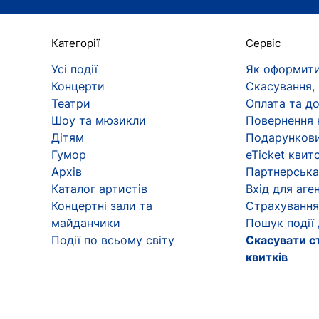
Категорії
Сервіс
Усі події
Як оформити
Концерти
Скасування,
Театри
Оплата та д
Шоу та мюзикли
Повернення 
Дітям
Подарункови
Гумор
eTicket квит
Архів
Партнерська
Каталог артистів
Вхід для аген
Концертні зали та
Страхування
майданчики
Пошук події
Події по всьому світу
Скасувати с
квитків