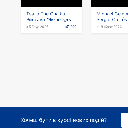
Театр The Chaika.
Michael Celebr
Вистава "Як-небудь
Sergio Cortés
викрутимося" в
Німеччині
з 5 Груд 2026
290
з 18 Жовт 2026
Німеччині
Хочеш бути в курсі нових подій?