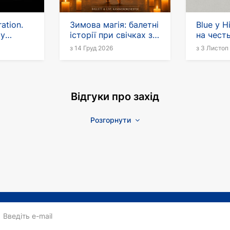
ation.
Зимова магія: балетні
Blue у Н
 у
історії при свічках з
на чест
живим камерним
з 14 Груд 2026
з 3 Листоп
оркестром
Відгуки про захід
Розгорнути
Введіть e-mail