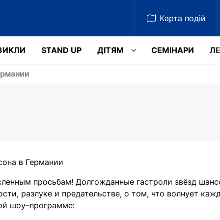
Карта
подій
ЗИКЛИ
STAND UP
ДІТЯМ
СЕМІНАРИ
ЛЕ
ермании
сона в Германии
ленным просьбам! Долгожданные гастроли звёзд шансо
ости, разлуке и предательстве, о том, что волнует каж
ой шоу–программе: