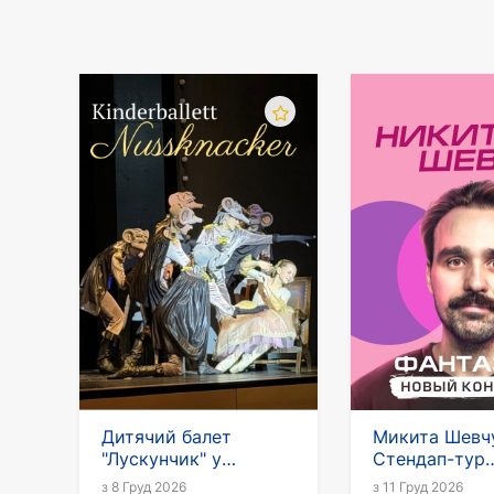
Дитячий балет
Микита Шевч
"Лускунчик" у
Стендап-тур
Німеччині
«Фантазер»
з 8 Груд 2026
з 11 Груд 2026