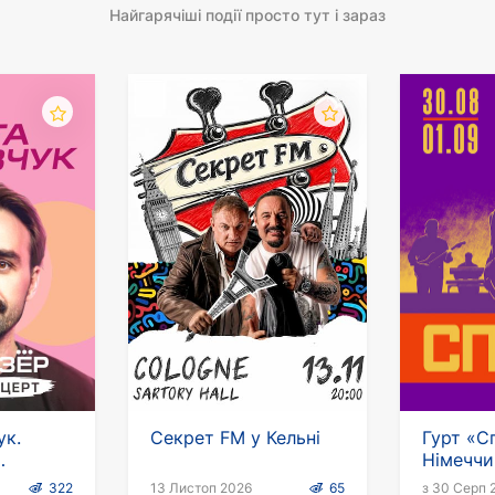
Найгарячіші події просто тут і зараз
ук.
Секрет FM у Кельні
Гурт «Сп
Німеччи
322
13 Листоп 2026
65
з 30 Серп 