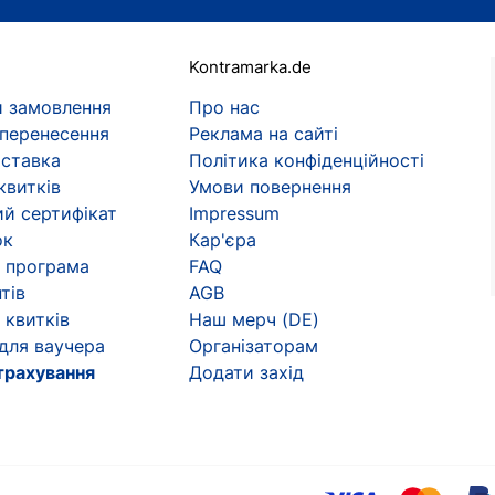
Kontramarka.de
 замовлення
Про нас
 перенесення
Реклама на сайті
оставка
Політика конфіденційності
квитків
Умови повернення
й сертифікат
Impressum
ок
Кар'єра
 програма
FAQ
тів
AGB
 квитків
Наш мерч (DE)
 для ваучера
Організаторам
трахування
Додати захід