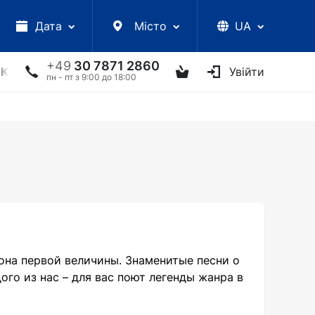
Дата
Місто
UA
+49
30 7871 2860
КЦІЇ
УКРАЇНСЬКІ АРТИСТИ
ІНШЕ
Увійти
ТВОРЧІ ЗУС
пн - пт з 9:00 до 18:00
на первой величины. Знаменитые песни о
дого из нас – для вас поют легенды жанра в