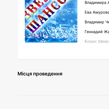
Владимира А
Ева Амурова
Владимир Че
Геннадий Жа
Борис Шварц
Вас ждёт множество любимых песен, живо
Місця проведення