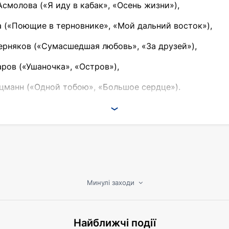
смолова («Я иду в кабак», «Осень жизни»),
 («Поющие в терновнике», «Мой дальний восток»),
рняков («Сумасшедшая любовь», «За друзей»),
ров («Ушаночка», «Остров»),
манн («Одной тобою», «Большое сердце»).
й звук и море позитивных эмоций!
Минулі заходи
Найближчі події