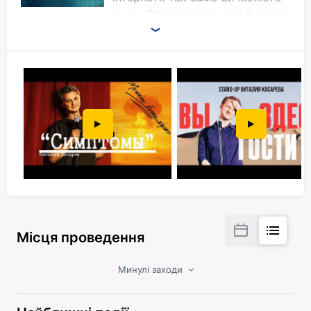
знати Віталія по Камеді Баттлу і
ви можете зовсім Віталія не
знати.
Це не повинно завадити вам прийти на його
концерт. Віталій Косарєв - самобутній стендап-
комік з більш ніж 11-річним досвідом виступів, у
своїй комедії він поєднує потяг до
інтелектуальності з шаленим прагненням
розсмішити вас до хрюкання. Зазвичай друге
перемагає.
Місця проведення
Минулі заходи