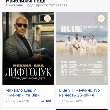
Найближчі події
Найгарячіші події просто тут і зараз
Михайло Шац у
Blue у Німеччині. Тур
Німеччині та Відні.
на честь 25-річчя
Стендап-тур
з 4 Листоп 2026
108
з 3 Листоп 2026
"Ліфтолук"