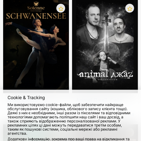
Cookie & Tracking
Solenne Ballet
Animal ДжаZ. Cello
Ми використовуємо cookie-файли, щоб забезпечити найкраще
Classique. "Лебедине
version
обслуговування сайту (кошика, облікового запису клієнта тощо).
озеро" - Європейський
Деякі з них є необхідними, інші разом із пікселями та відповідними
з 26 Жовт 2026
918
з 26 Верес 2026
168
технологіями допомагають поліпшити наш сайт і ваш досвід, а
тур 2026
також сприяють відображенню персоналізованої реклами. У
рекламних цілях ці дані можуть передаватися третім особам,
таким як пошукові системи, соціальні мережі або рекламні
агентства.
Додаткову інформацію, зокрема про ваші права на відкликання та