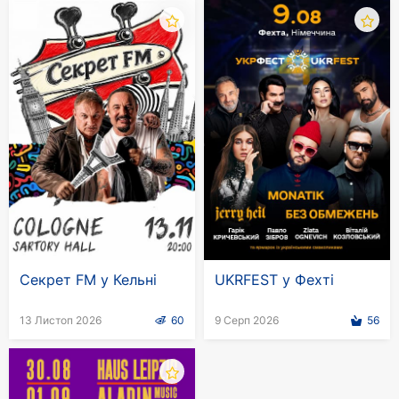
Секрет FM у Кельні
UKRFEST у Фехті
13 Листоп 2026
60
9 Серп 2026
56