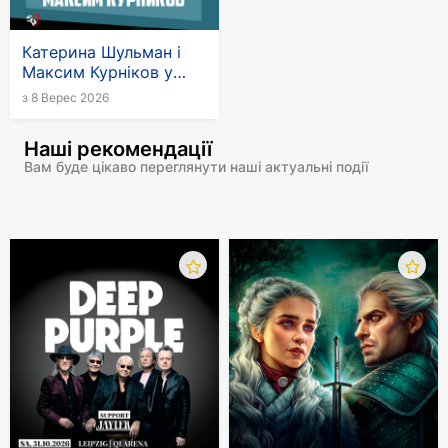
Катерина Шульман і
Максим Курніков у
Німеччині
з 8 Верес 2026
Наші рекомендації
Вам буде цікаво переглянути наші актуальні події