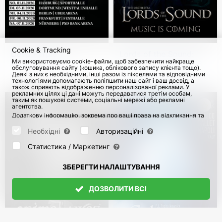
Cookie & Tracking
Deep Purple у
Lords of the Sound:
Ми використовуємо cookie-файли, щоб забезпечити найкраще
Німеччині 2026
Music is coming 2026
обслуговування сайту (кошика, облікового запису клієнта тощо).
Деякі з них є необхідними, інші разом із пікселями та відповідними
з 31 Жовт 2026
116
з 27 Жовт 2026
571
технологіями допомагають поліпшити наш сайт і ваш досвід, а
також сприяють відображенню персоналізованої реклами. У
рекламних цілях ці дані можуть передаватися третім особам,
таким як пошукові системи, соціальні мережі або рекламні
агентства.
Додаткову інформацію, зокрема про ваші права на відкликання та
заперечення, можна знайти на сторінці
Datenschutz
і сторінці
AGB
.
Будь ласка, виберіть нижче, які куки можуть бути встановлені, і
Необхідні
Авторизаційні
підтвердіть це натисканням кнопки "Зберегти налаштування", або
прийміть усі куки, натиснувши кнопку "Дозволити всі":
Статистика / Маркетинг
ЗБЕРЕГТИ НАЛАШТУВАННЯ
ДОЗВОЛИТИ ВСІ