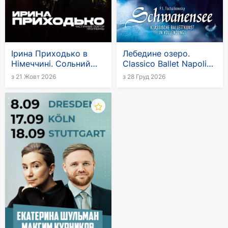
сезоны.
Ірина Приходько в
Лебедине озеро.
Німеччині. Сольний
Classico Ballet Napoli
стендап-тур
2026-2027
з 21 Жовт 2026
з 28 Груд 2026