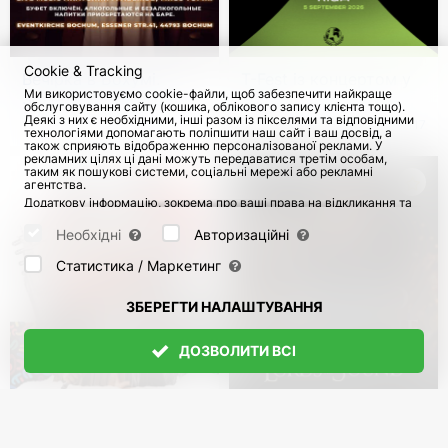
Cookie & Tracking
Вечірка в Бохумі.
T-Fest із концертом у
Ми використовуємо cookie-файли, щоб забезпечити найкраще
Золоті хіти шансону
Ризі
обслуговування сайту (кошика, облікового запису клієнта тощо).
Деякі з них є необхідними, інші разом із пікселями та відповідними
12 Верес 2026
5 Верес 2026
117
технологіями допомагають поліпшити наш сайт і ваш досвід, а
також сприяють відображенню персоналізованої реклами. У
рекламних цілях ці дані можуть передаватися третім особам,
таким як пошукові системи, соціальні мережі або рекламні
агентства.
Додаткову інформацію, зокрема про ваші права на відкликання та
заперечення, можна знайти на сторінці
Datenschutz
і сторінці
AGB
.
Будь ласка, виберіть нижче, які куки можуть бути встановлені, і
Необхідні
Авторизаційні
підтвердіть це натисканням кнопки "Зберегти налаштування", або
прийміть усі куки, натиснувши кнопку "Дозволити всі":
Статистика / Маркетинг
ЗБЕРЕГТИ НАЛАШТУВАННЯ
ДОЗВОЛИТИ ВСІ