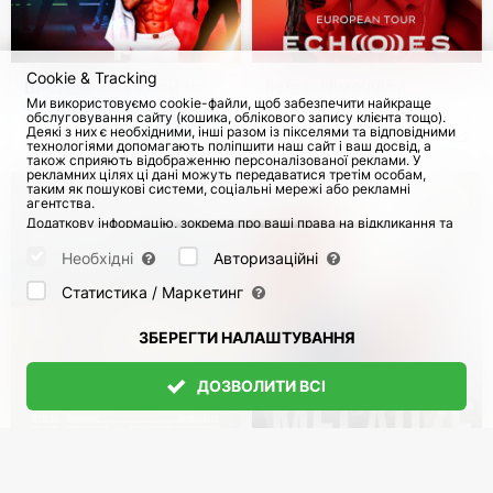
Cookie & Tracking
Вистава "Мужики не
Інна в Німеччині
Ми використовуємо cookie-файли, щоб забезпечити найкраще
танцюють стриптиз" у
обслуговування сайту (кошика, облікового запису клієнта тощо).
Німеччині
Деякі з них є необхідними, інші разом із пікселями та відповідними
з 14 Листоп 2026
161
з 4 Груд 2026
122
технологіями допомагають поліпшити наш сайт і ваш досвід, а
також сприяють відображенню персоналізованої реклами. У
рекламних цілях ці дані можуть передаватися третім особам,
таким як пошукові системи, соціальні мережі або рекламні
агентства.
Додаткову інформацію, зокрема про ваші права на відкликання та
заперечення, можна знайти на сторінці
Datenschutz
і сторінці
AGB
.
Будь ласка, виберіть нижче, які куки можуть бути встановлені, і
Необхідні
Авторизаційні
підтвердіть це натисканням кнопки "Зберегти налаштування", або
прийміть усі куки, натиснувши кнопку "Дозволити всі":
Статистика / Маркетинг
ЗБЕРЕГТИ НАЛАШТУВАННЯ
ДОЗВОЛИТИ ВСІ