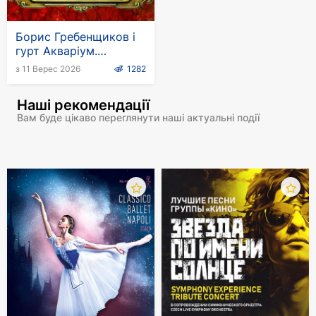
Борис Гребенщиков і
гурт Акваріум.
Європейський тур
з 11 Верес 2026
1282
Наші рекомендації
Вам буде цікаво переглянути наші актуальні події