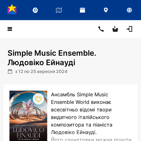
Simple Music Ensemble.
Людовіко Ейнауді
з 12 по 25 вересня 2024
Ансамбль Simple Music
Ensemble World виконає
всесвітньо відомі твори
видатного італійського
композитора та піаніста
Людовіко Ейнауді.
Його саундтреки можна почути