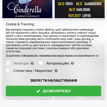
Cookie & Tracking
Попелюшка. Classico
Зірка на ім'я Сонце -
Ми використовуємо cookie-файли, щоб забезпечити найкраще
Ballet Napoli 2026-
Триб'ют КІНО в
обслуговування сайту (кошика, облікового запису клієнта тощо).
2027
Німеччині
Деякі з них є необхідними, інші разом із пікселями та відповідними
з 17 Груд 2026
з 3 Груд 2026
3774
технологіями допомагають поліпшити наш сайт і ваш досвід, а
також сприяють відображенню персоналізованої реклами. У
рекламних цілях ці дані можуть передаватися третім особам,
таким як пошукові системи, соціальні мережі або рекламні
агентства.
Додаткову інформацію, зокрема про ваші права на відкликання та
заперечення, можна знайти на сторінці
Datenschutz
і сторінці
AGB
.
Будь ласка, виберіть нижче, які куки можуть бути встановлені, і
Необхідні
Авторизаційні
підтвердіть це натисканням кнопки "Зберегти налаштування", або
прийміть усі куки, натиснувши кнопку "Дозволити всі":
Статистика / Маркетинг
ЗБЕРЕГТИ НАЛАШТУВАННЯ
ДОЗВОЛИТИ ВСІ