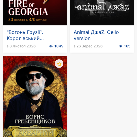
"Вогонь Грузії".
Animal ДжаZ. Cello
Королівський
version
національний балет
з 8 Листоп 2026
1049
з 26 Верес 2026
165
Грузії в Німеччині