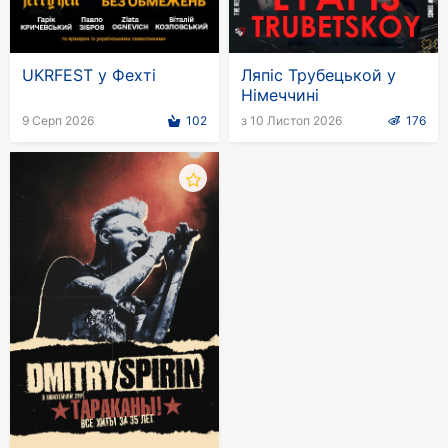
Олександр Ломінський;
Вероніка Андрєєва та інші.
UKRFEST у Фехті
Ляпіс Трубецькой у
Концерт "Шансон року" - це можливість
Німеччині
побувати в атмосфері душевного тепла і
9 Серп 2026
102
з 10 Листоп 2026
176
приємної ностальгії. Кожен виконавець та їхні
авторські пісні пробудять у глядачів приємні
спогади та подарують нові яскраві емоції. Зірки
виступлять не тільки зі своїми "коронними"
композиціями. Ви також почуєте новий
репертуар. Артисти підготували для глядачів
чимало сюрпризів, серед яких - вражаюча
стенографія і неймовірні спецефекти.
Онлайн-продаж стартував. Щоб купити квитки
на концерт, заходьте на сайт kontramarka.de.
Тут ціна така сама, як і в касах концертних
залів. Усе, що від вас вимагається: