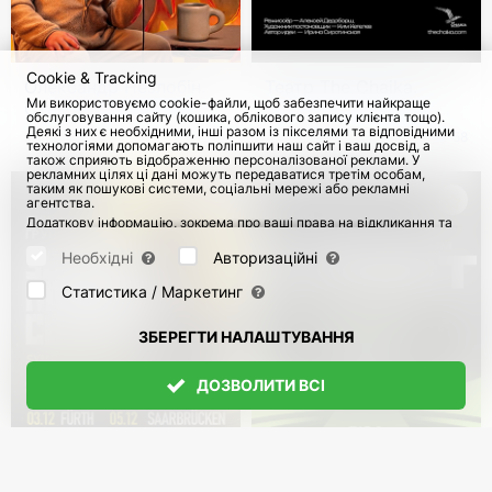
Cookie & Tracking
Олександр Незлобін.
Театр The Chaika.
Ми використовуємо cookie-файли, щоб забезпечити найкраще
Стендап-тур «I’m fine»
Вистава "Як-небудь
обслуговування сайту (кошика, облікового запису клієнта тощо).
англійською мовою
викрутимося" в
Деякі з них є необхідними, інші разом із пікселями та відповідними
з 4 Жовт 2026
108
з 5 Груд 2026
58
технологіями допомагають поліпшити наш сайт і ваш досвід, а
Німеччині
також сприяють відображенню персоналізованої реклами. У
рекламних цілях ці дані можуть передаватися третім особам,
таким як пошукові системи, соціальні мережі або рекламні
агентства.
Додаткову інформацію, зокрема про ваші права на відкликання та
заперечення, можна знайти на сторінці
Datenschutz
і сторінці
AGB
.
Будь ласка, виберіть нижче, які куки можуть бути встановлені, і
Необхідні
Авторизаційні
підтвердіть це натисканням кнопки "Зберегти налаштування", або
прийміть усі куки, натиснувши кнопку "Дозволити всі":
Статистика / Маркетинг
ЗБЕРЕГТИ НАЛАШТУВАННЯ
ДОЗВОЛИТИ ВСІ