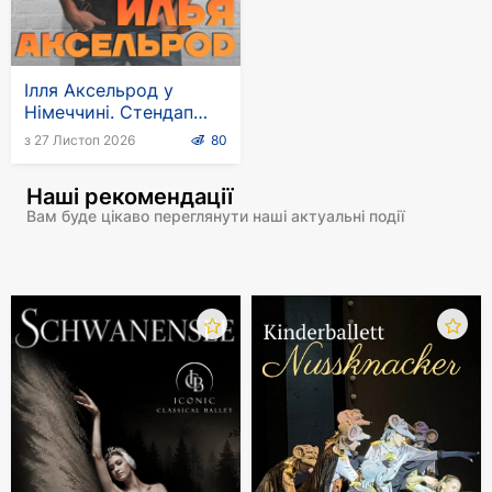
Ілля Аксельрод у
Німеччині. Стендап
тур
з 27 Листоп 2026
80
Наші рекомендації
Вам буде цікаво переглянути наші актуальні події