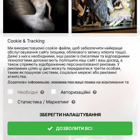
Cookie & Tracking
Iconic Classical Ballet.
Дитячий балет
Ми використовуємо cookie-файли, щоб забезпечити найкраще
«Лебедине озеро» у
"Лускунчик" у
обслуговування сайту (кошика, облікового запису клієнта тощо).
Німеччині
Німеччині
Деякі з них є необхідними, інші разом із пікселями та відповідними
з 9 Січ 2027
з 8 Груд 2026
технологіями допомагають поліпшити наш сайт і ваш досвід, а
також сприяють відображенню персоналізованої реклами. У
рекламних цілях ці дані можуть передаватися третім особам,
таким як пошукові системи, соціальні мережі або рекламні
агентства.
Додаткову інформацію, зокрема про ваші права на відкликання та
заперечення, можна знайти на сторінці
Datenschutz
і сторінці
AGB
.
Будь ласка, виберіть нижче, які куки можуть бути встановлені, і
Необхідні
Авторизаційні
підтвердіть це натисканням кнопки "Зберегти налаштування", або
прийміть усі куки, натиснувши кнопку "Дозволити всі":
Статистика / Маркетинг
ЗБЕРЕГТИ НАЛАШТУВАННЯ
ДОЗВОЛИТИ ВСІ