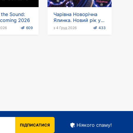
 the Sound:
Чарівна Новорічна
s coming 2026
Ялинка. Новий рік у
країні мильних
2026
609
з 4 Груд 2026
433
бульбашок
Ніякого спаму!
ПІДПИСАТИСЯ