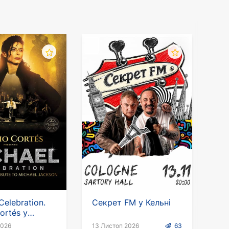
Celebration.
Секрет FM у Кельні
ortés у
ні
2026
13 Листоп 2026
63