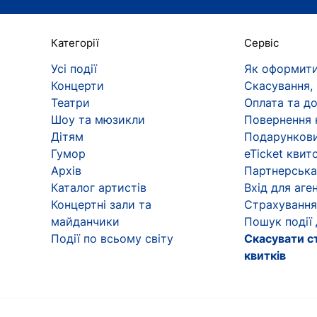
Категорії
Сервіс
Усі події
Як оформити
Концерти
Скасування,
Театри
Оплата та д
Шоу та мюзикли
Повернення 
Дітям
Подарункови
Гумор
eTicket квит
Архів
Партнерська
Каталог артистів
Вхід для аген
Концертні зали та
Страхування
майданчики
Пошук події
Події по всьому світу
Скасувати с
квитків