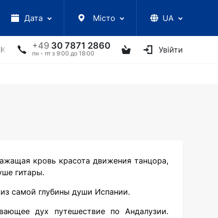
Дата
Місто
UA
+49
30 7871 2860
КЦІЇ
УКРАЇНСЬКІ АРТИСТИ
ІНШЕ
Увійти
ТВОРЧІ ЗУС
пн - пт з 9:00 до 18:00
ажащая кровь красота движения танцора,
уше гитары.
из самой глубины души Испании.
ающее дух путешествие по Андалузии.