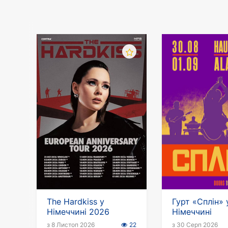
Во время представления можно заказать н
The Hardkiss у
Гурт «Сплін» 
Німеччині 2026
Німеччині
з 8 Листоп 2026
22
з 30 Серп 2026