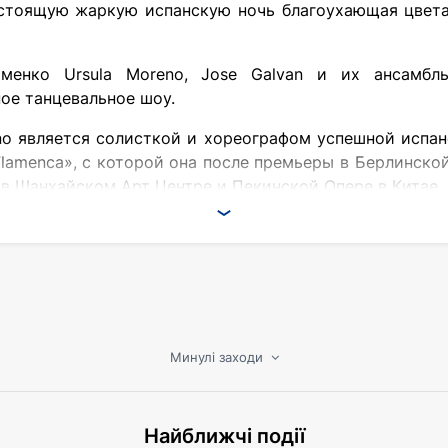
стоящую жаркую испанскую ночь благоухающая цвет
менко Ursula Moreno, Jose Galvan и их ансамбл
ое танцевальное шоу.
no является солисткой и хореографом успешной испа
lamenca», с которой она после премьеры в Берлинско
 в Шанхайском Арт Центре и Пекинской Опере в Китае, 
великолепно оформленном зале знаменитого казино Хоен
ит эксклюзивно для гостей Noche Flamenca меню в ф
Минулі заходи
 с 18:00
0
Найближчі події