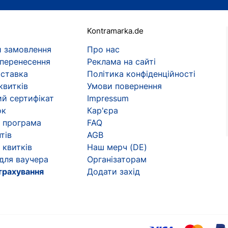
Kontramarka.de
 замовлення
Про нас
 перенесення
Реклама на сайті
оставка
Політика конфіденційності
квитків
Умови повернення
й сертифікат
Impressum
ок
Кар'єра
 програма
FAQ
тів
AGB
 квитків
Наш мерч (DE)
 для ваучера
Організаторам
трахування
Додати захід