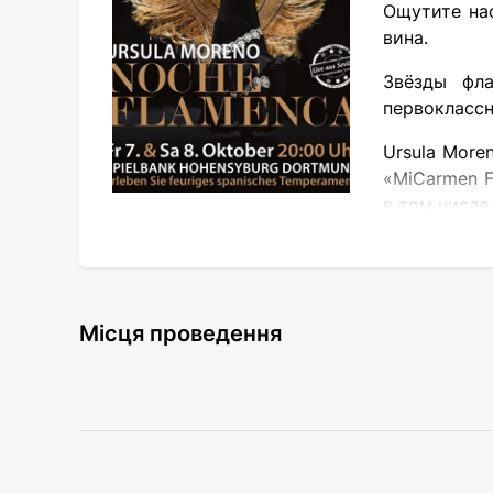
Ощутите на
вина.
Звёзды фла
первоклассн
Ursula More
«MiCarmen F
в том числе
Noche Flamenca проходит в праздничном, 
Высококлассный ресторан казино состав
подберёт лучшие испанские вина.
Місця проведення
Вход для гостей категории «Buffet & Show»
Вход для гостей категории «Show» с 19:0