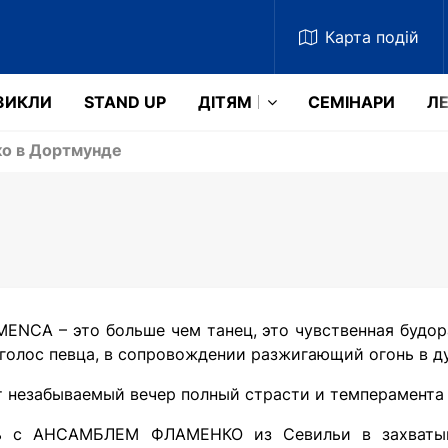
Карта
подій
ЗИКЛИ
STAND UP
ДІТЯМ
СЕМІНАРИ
ЛЕ
о в Дортмунде
ENCA – это больше чем танец, это чувственная будор
голос певца, в сопровождении разжигающий огонь в д
 незабываемый вечер полный страсти и темперамента 
сь с АНСАМБЛЕМ ФЛАМЕНКО из Севильи в захватыв