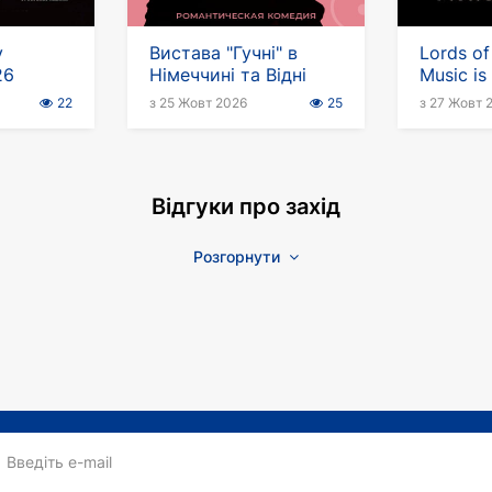
у
Вистава "Гучні" в
Lords of
26
Німеччині та Відні
Music i
22
з 25 Жовт 2026
25
з 27 Жовт 
Відгуки про захід
Розгорнути
Введіть e-mail