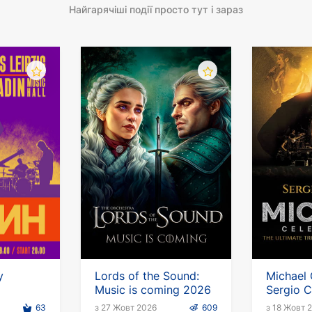
апитки и маленькие закуски Tapas.
Найгарячіші події просто тут і зараз
у
Lords of the Sound:
Michael 
Music is coming 2026
Sergio C
Німеччи
63
з 27 Жовт 2026
609
з 18 Жовт 