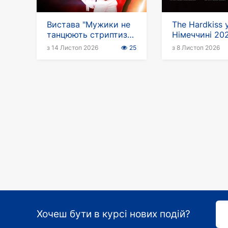
Вистава "Мужики не
The Hardkiss 
танцюють стриптиз"
Німеччині 20
у Німеччині
з 14 Листоп 2026
25
з 8 Листоп 2026
Хочеш бути в курсі нових подій?