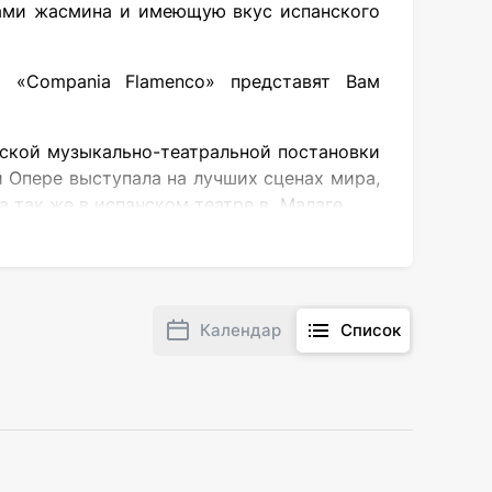
ами жасмина и имеющую вкус испанского
ь «Compania Flamenco» представят Вам
нской музыкально-театральной постановки
й Опере выступала на лучших сценах мира,
а так же в испанском театре в Малаге.
зигбург в г. Дортмунд.
орме буфета из испанских деликатесов и
Календар
Список