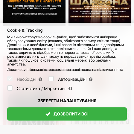
Cookie & Tracking
Рок-хіти. Симфонічний
Вечірка в Бохумі.
Ми використовуємо cookie-файли, щоб забезпечити найкраще
триб'ют "Я хочу бути з
Золоті хіти шансону
обслуговування сайту (кошика, облікового запису клієнта тощо).
тобою"
Деякі з них є необхідними, інші разом із пікселями та відповідними
з 7 Січ 2027
350
12 Верес 2026
технологіями допомагають поліпшити наш сайт і ваш досвід, а
також сприяють відображенню персоналізованої реклами. У
рекламних цілях ці дані можуть передаватися третім особам,
таким як пошукові системи, соціальні мережі або рекламні
агентства.
Додаткову інформацію, зокрема про ваші права на відкликання та
заперечення, можна знайти на сторінці
Datenschutz
і сторінці
AGB
.
Будь ласка, виберіть нижче, які куки можуть бути встановлені, і
Необхідні
Авторизаційні
підтвердіть це натисканням кнопки "Зберегти налаштування", або
прийміть усі куки, натиснувши кнопку "Дозволити всі":
Статистика / Маркетинг
ЗБЕРЕГТИ НАЛАШТУВАННЯ
ДОЗВОЛИТИ ВСІ