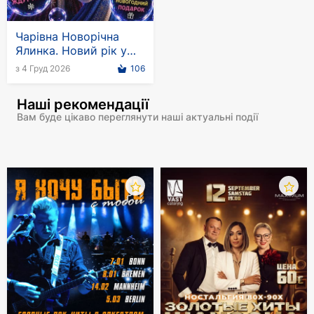
Чарівна Новорічна
Ялинка. Новий рік у
країні мильних
з 4 Груд 2026
106
бульбашок
Наші рекомендації
Вам буде цікаво переглянути наші актуальні події