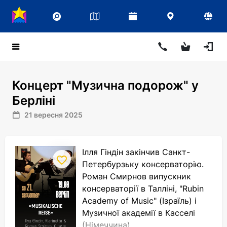
Концерт "Музична подорож" у
Берліні
21 вересня 2025
Ілля Гіндін закінчив Санкт-
Петербурзьку консерваторію.
Роман Смирнов випускник
консерваторії в Талліні, "Rubin
Academy of Music" (Ізраїль) і
Музичної академії в Касселі
(Німеччина).