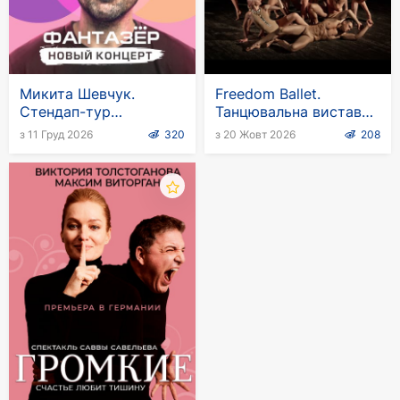
Микита Шевчук.
Freedom Ballet.
Стендап-тур
Танцювальна вистава
«Фантазер»
"Шафа"
з 11 Груд 2026
320
з 20 Жовт 2026
208