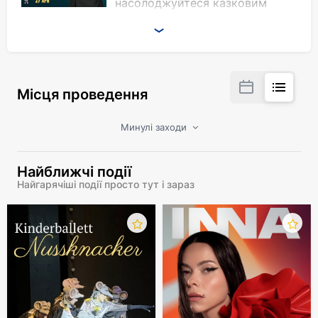
насолоджуйтеся казковим
грузинським вином від KINZA, а
потім сідайте зручніше і давайте сміятися
разом!
Місця проведення
Минулі заходи
Найближчі події
Найгарячіші події просто тут і зараз