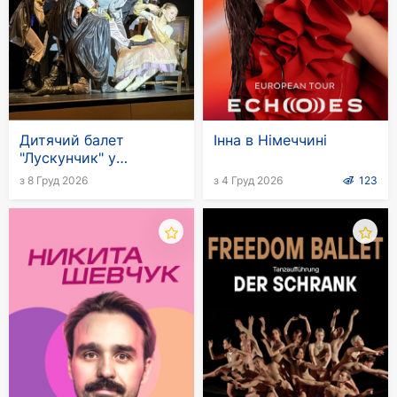
Дитячий балет
Інна в Німеччині
"Лускунчик" у
Німеччині
з 8 Груд 2026
з 4 Груд 2026
123