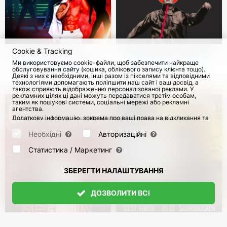
Cookie & Tracking
Вистава "Мужики не
Показ фільму "Капітан
Ми використовуємо cookie-файли, щоб забезпечити найкраще
танцюють стриптиз" у
Волконогов утік" у
обслуговування сайту (кошика, облікового запису клієнта тощо).
Німеччині
Німеччині
Деякі з них є необхідними, інші разом із пікселями та відповідними
з 14 Листоп 2026
178
з 16 Верес 2026
667
технологіями допомагають поліпшити наш сайт і ваш досвід, а
також сприяють відображенню персоналізованої реклами. У
рекламних цілях ці дані можуть передаватися третім особам,
таким як пошукові системи, соціальні мережі або рекламні
агентства.
Додаткову інформацію, зокрема про ваші права на відкликання та
заперечення, можна знайти на сторінці
Datenschutz
і сторінці
AGB
.
Будь ласка, виберіть нижче, які куки можуть бути встановлені, і
Необхідні
Авторизаційні
підтвердіть це натисканням кнопки "Зберегти налаштування", або
прийміть усі куки, натиснувши кнопку "Дозволити всі":
Статистика / Маркетинг
ЗБЕРЕГТИ НАЛАШТУВАННЯ
ДОЗВОЛИТИ ВСІ