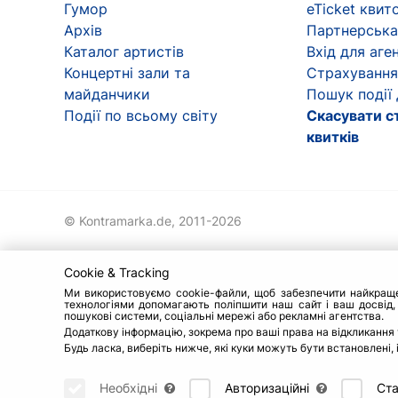
Гумор
eTicket квит
Архів
Партнерська
Каталог артистів
Вхід для аген
Концертні зали та
Страхування
майданчики
Пошук події
Події по всьому світу
Скасувати с
квитків
© Kontramarka.de,
2011-2026
Cookie & Tracking
Ми використовуємо cookie-файли, щоб забезпечити найкраще о
технологіями допомагають поліпшити наш сайт і ваш досвід,
пошукові системи, соціальні мережі або рекламні агентства.
Додаткову інформацію, зокрема про ваші права на відкликання 
Будь ласка, виберіть нижче, які куки можуть бути встановлені,
Необхідні
Авторизаційні
Ста