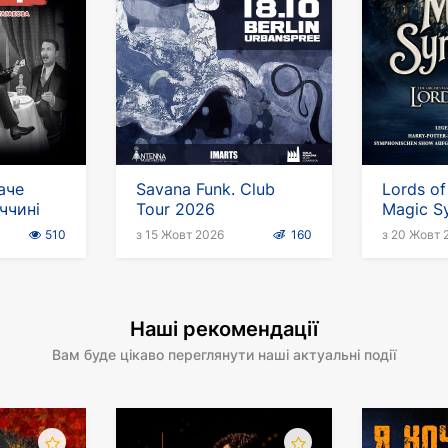
аче
Savana Funk. Club
Lords of
ччині
Tour 2026
Magic S
510
з 15 Жовт 2026
160
з 20 Жовт 
Наші рекомендації
Вам буде цікаво переглянути наші актуальні події