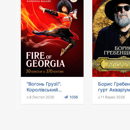
"Вогонь Грузії".
Борис Гребен
Королівський
гурт Акваріум
національний балет
Європейськи
з 8 Листоп 2026
1056
з 11 Верес 2026
Грузії в Німеччині