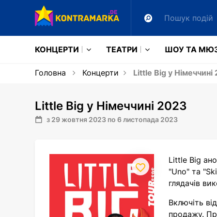
КОНЦЕРТИ
ТЕАТРИ
ШОУ ТА МЮ
Головна
Концерти
Little Big у Німеччині
Little Big у Німеччині 2023
з 29 жовтня 2023 по 6 листопада 2023
Little Big а
"Uno" та "Sk
глядачів вик
Включіть від
продажу. Пр