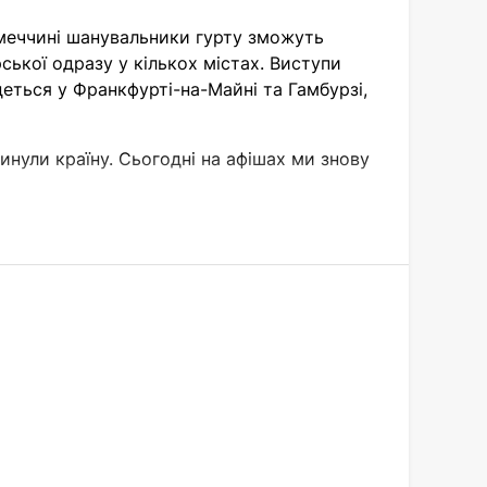
Німеччині шанувальники гурту зможуть
ської одразу у кількох містах. Виступи
удеться у Франкфурті-на-Майні та Гамбурзі,
инули країну. Сьогодні на афішах ми знову
двідати живе шоу.