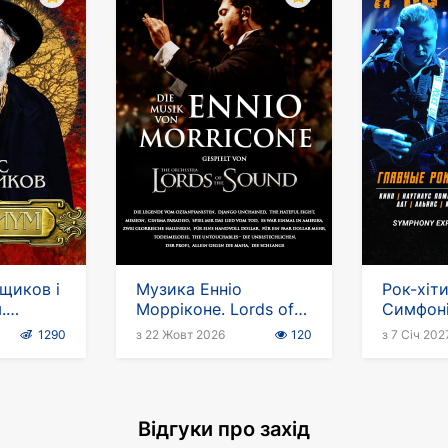
щиков і
Музика Енніо
Рок-хіти
.
Морріконе. Lords of
Симфоні
й тур
the Sound
"Я хочу
1290
з 22 Жовт 2026
120
з 7 Січ 202
Відгуки про захід