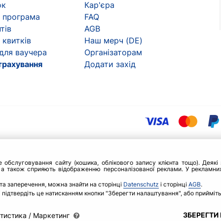
ок
Кар'єра
 програма
FAQ
тів
AGB
 квитків
Наш мерч (DE)
 для ваучера
Організаторам
трахування
Додати захід
бслуговування сайту (кошика, облікового запису клієнта тощо). Деякі з
 а також сприяють відображенню персоналізованої реклами. У рекламних
та заперечення, можна знайти на сторінці
Datenschutz
і сторінці
AGB
.
 і підтвердіть це натисканням кнопки "Зберегти налаштування", або прийміть
ЗБЕРЕГТИ
тистика / Маркетинг