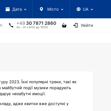
Дата
Місто
UA
+49
30 7871 2860
КЦІЇ
УКРАЇНСЬКІ АРТИСТИ
ІНШЕ
Увійти
ТВОРЧІ ЗУС
пн - пт з 9:00 до 18:00
уру 2023. Їхні популярні треки, такі як
На майбутній події музики порадують
дарує незабутні емоції.
зкладу, адже квитки вже доступні у