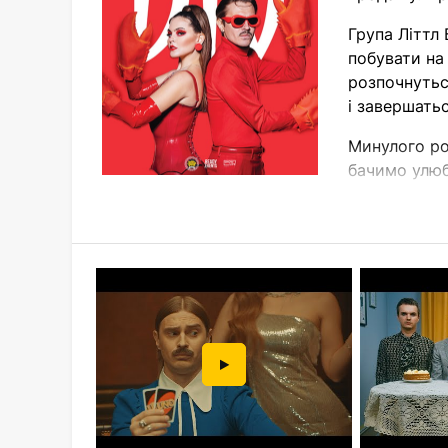
Група Літтл
побувати на 
розпочнуться
і завершатьс
Минулого ро
бачимо улюб
Тур 2023 ро