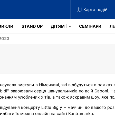
Карта
подій
ЗИКЛИ
STAND UP
ДІТЯМ
СЕМІНАРИ
ЛЕ
 2023
нонсувала виступи в Німеччині, які відбудуться в рамках т
ibidi", завоювали серця шанувальників по всій Європі. 
онанням улюблених хітів, а також яскравим шоу, яке по
відування концерту Little Big у Німеччині до вашого ро
идбати їх можна онлайн на сайті Kontramarka.