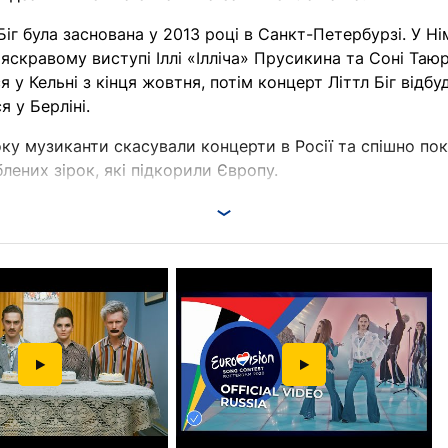
 Біг була заснована у 2013 році в Санкт-Петербурзі. У 
яскравому виступі Іллі «Ілліча» Прусикина та Соні Таюр
 у Кельні з кінця жовтня, потім концерт Літтл Біг відб
я у Берліні.
ку музиканти скасували концерти в Росії та спішно пок
лених зірок, які підкорили Європу.
ку в Німеччині триватиме всього тиждень, встигніть ві