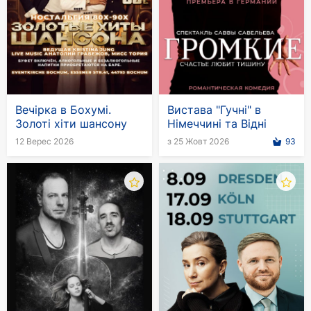
Вечірка в Бохумі.
Вистава "Гучні" в
Золоті хіти шансону
Німеччині та Відні
12 Верес 2026
з 25 Жовт 2026
93