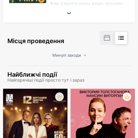
Але одного разу воно почуло:
"Мяу!"
Хто це сказав?..
Запрошуємо вас на добру, веселу і повчальну
казку про дружбу, довіру і цікавість.
Місця проведення
Минулі заходи
Найближчі події
Найгарячіші події просто тут і зараз