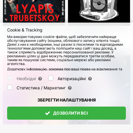
Cookie & Tracking
Ляпіс Трубецькой у
Гурт Бумбокс у
Ми використовуємо cookie-файли, щоб забезпечити найкраще
Німеччині
Німеччині
обслуговування сайту (кошика, облікового запису клієнта тощо).
Деякі з них є необхідними, інші разом із пікселями та відповідними
з 10 Листоп 2026
178
з 21 Листоп 2026
2547
технологіями допомагають поліпшити наш сайт і ваш досвід, а
також сприяють відображенню персоналізованої реклами. У
рекламних цілях ці дані можуть передаватися третім особам,
таким як пошукові системи, соціальні мережі або рекламні
агентства.
Додаткову інформацію, зокрема про ваші права на відкликання та
заперечення, можна знайти на сторінці
Datenschutz
і сторінці
AGB
.
Будь ласка, виберіть нижче, які куки можуть бути встановлені, і
Необхідні
Авторизаційні
підтвердіть це натисканням кнопки "Зберегти налаштування", або
прийміть усі куки, натиснувши кнопку "Дозволити всі":
Статистика / Маркетинг
ЗБЕРЕГТИ НАЛАШТУВАННЯ
ДОЗВОЛИТИ ВСІ