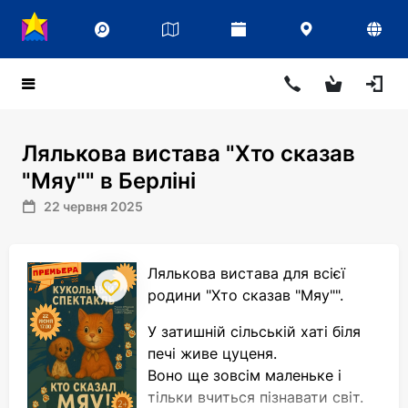
Лялькова вистава "Хто сказав
"Мяу"" в Берліні
22 червня 2025
Лялькова вистава для всієї
родини "Хто сказав "Мяу"".
У затишній сільській хаті біля
печі живе цуценя.
Воно ще зовсім маленьке і
тільки вчиться пізнавати світ.