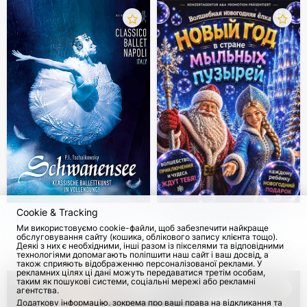
Cookie & Tracking
Лебедине озеро.
Чарівна Новорічна
Ми використовуємо cookie-файли, щоб забезпечити найкраще
Classico Ballet Napoli
Ялинка. Новий рік у
обслуговування сайту (кошика, облікового запису клієнта тощо).
2026-2027
країні мильних
Деякі з них є необхідними, інші разом із пікселями та відповідними
з 28 Груд 2026
з 4 Груд 2026
24
технологіями допомагають поліпшити наш сайт і ваш досвід, а
бульбашок
також сприяють відображенню персоналізованої реклами. У
рекламних цілях ці дані можуть передаватися третім особам,
таким як пошукові системи, соціальні мережі або рекламні
агентства.
Додаткову інформацію, зокрема про ваші права на відкликання та