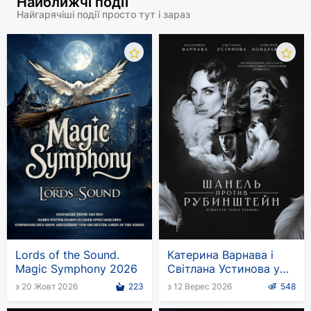
Найближчі події
Найгарячіші події просто тут і зараз
Lords of the Sound.
Катерина Варнава і
Magic Symphony 2026
Світлана Устинова у
виставі "Шанель проти
з 20 Жовт 2026
223
з 12 Верес 2026
548
Рубінштейн" у
Німеччині