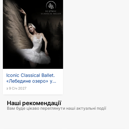
Iconic Classical Ballet.
«Лебедине озеро» у
Німеччині
з 9 Січ 2027
Наші рекомендації
Вам буде цікаво переглянути наші актуальні події