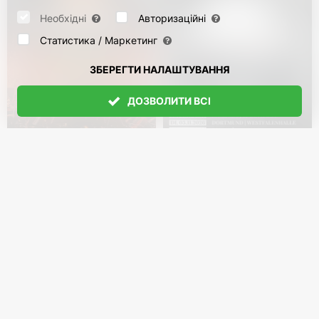
заперечення, можна знайти на сторінці
Datenschutz
і сторінці
AGB
.
Будь ласка, виберіть нижче, які куки можуть бути встановлені, і
Необхідні
Авторизаційні
підтвердіть це натисканням кнопки "Зберегти налаштування", або
прийміть усі куки, натиснувши кнопку "Дозволити всі":
Статистика / Маркетинг
ЗБЕРЕГТИ НАЛАШТУВАННЯ
ДОЗВОЛИТИ ВСІ
Rammstein Symphonic
Deep Purple у
Tribute. Herzfeuer
Німеччині 2026
з 20 Жовт 2026
5874
з 31 Жовт 2026
118