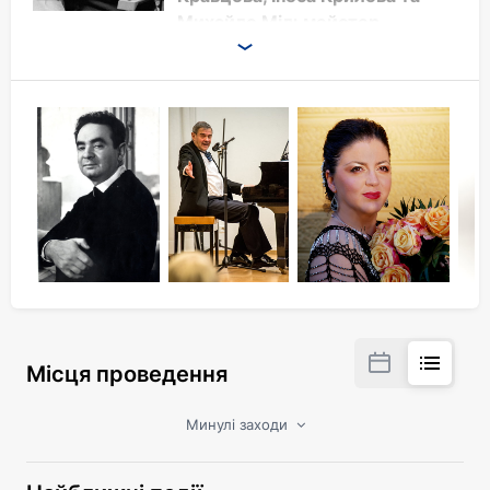
Михайло Мільмейстер.
Біля рояля ведучий вечора:
С. Колмановський.
Презентація книги спогадів С. Колмановського:
"У трубних звуках весняного гімну?".
Місця проведення
Минулі заходи