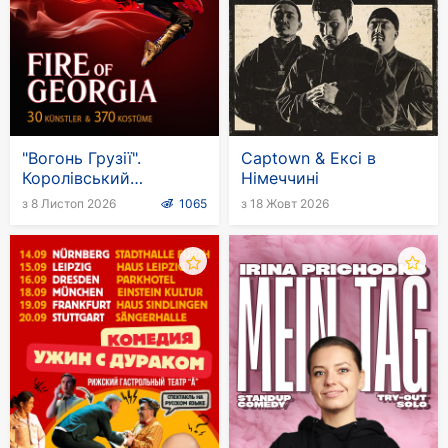
"Вогонь Грузії".
Captown & Ексі в
Королівський
Німеччині
національний балет
з 8 Листоп 2026
1065
з 18 Жовт 2026
Грузії в Німеччині