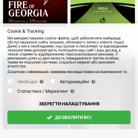
Cookie & Tracking
"Вогонь Грузії".
T-Fest із концертом у
Ми використовуємо cookie-файли, щоб забезпечити найкраще
Королівський
Ризі
обслуговування сайту (кошика, облікового запису клієнта тощо).
національний балет
Деякі з них є необхідними, інші разом із пікселями та відповідними
з 8 Листоп 2026
1065
5 Верес 2026
108
технологіями допомагають поліпшити наш сайт і ваш досвід, а
Грузії в Німеччині
також сприяють відображенню персоналізованої реклами. У
рекламних цілях ці дані можуть передаватися третім особам,
таким як пошукові системи, соціальні мережі або рекламні
агентства.
Додаткову інформацію, зокрема про ваші права на відкликання та
заперечення, можна знайти на сторінці
Datenschutz
і сторінці
AGB
.
Будь ласка, виберіть нижче, які куки можуть бути встановлені, і
Необхідні
Авторизаційні
підтвердіть це натисканням кнопки "Зберегти налаштування", або
прийміть усі куки, натиснувши кнопку "Дозволити всі":
Статистика / Маркетинг
ЗБЕРЕГТИ НАЛАШТУВАННЯ
ДОЗВОЛИТИ ВСІ