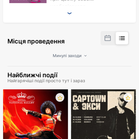
необов'язково.
Учасники:
Евеліна Емір-Алі
Макс Асланов
Місця проведення
Міша Март
Карина Епова
Ельвін Алекперлі
Минулі заходи
Найближчі події
Найгарячіші події просто тут і зараз