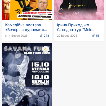
Комедійна вистава
Ірина Приходько.
«Вечеря з дурнем» за
Стендап-тур "Mein
участю Олексія
Tag"
з 14 Верес 2026
248
22 Верес 2026
581
Климушкіна в
Німеччині