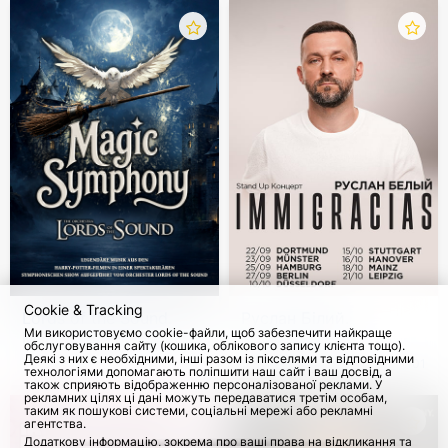
Cookie & Tracking
Lords of the Sound.
Руслан Білий.
Ми використовуємо cookie-файли, щоб забезпечити найкраще
Magic Symphony 2026
Стендап-тур
обслуговування сайту (кошика, облікового запису клієнта тощо).
«Immigracias»
Деякі з них є необхідними, інші разом із пікселями та відповідними
з 20 Жовт 2026
33
з 22 Верес 2026
1101
технологіями допомагають поліпшити наш сайт і ваш досвід, а
також сприяють відображенню персоналізованої реклами. У
рекламних цілях ці дані можуть передаватися третім особам,
таким як пошукові системи, соціальні мережі або рекламні
агентства.
Додаткову інформацію, зокрема про ваші права на відкликання та