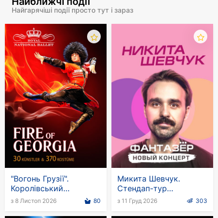
Найближчі події
cover):
https://youtu.be/Gs7Yem5zUeg
Найгарячіші події просто тут і зараз
"Trymai" ("Hold
me"):
https://youtu.be/JGQLSObiTEQ
"Хто, як не ти?" ("Who but
you?"):
https://youtu.be/Lf6El9jHdGg
"Я твоя зброя" ("I am your
weapon"):
https://youtu.be/P820TZ-d3Co
"Вогонь Грузії".
Микита Шевчук.
Королівський
Стендап-тур
національний балет
«Фантазер»
з 8 Листоп 2026
80
з 11 Груд 2026
303
Грузії в Німеччині