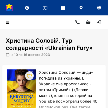
Христина Соловій. Тур
солідарності «Ukrainian Fury»
з 10 по 16 лютого 2023
Христина Соловий — инди-
поп-дива из Украины. В
Украине она прославилась
хитом «Тримай» («Держи
меня»), клип на который на
YouTube посмотрели более 40
миллионов раз. Она также