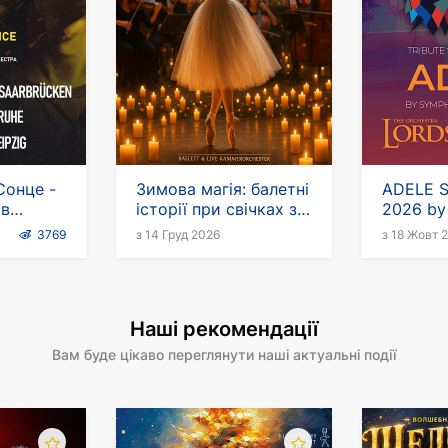
 Сонце -
Зимова магія: балетні
ADELE 
 в
історії при свічках з
2026 by 
живим камерним
Sound
3769
з 14 Груд 2026
з 18 Жовт 
оркестром
Наші рекомендації
Вам буде цікаво переглянути наші актуальні події