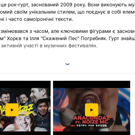
 це рок-гурт, заснований 2009 року. Вони виконують муз
ідомий своїм унікальним стилем, що поєднує в собі елем
і і часто самоіронічні тексти.
 змінювався з часом, але ключовими фігурами є засновн
м" Хорєв та Ілля "Скажений Пес" Погребняк. Гурт знай
 активній участі в музичних фестивалях.