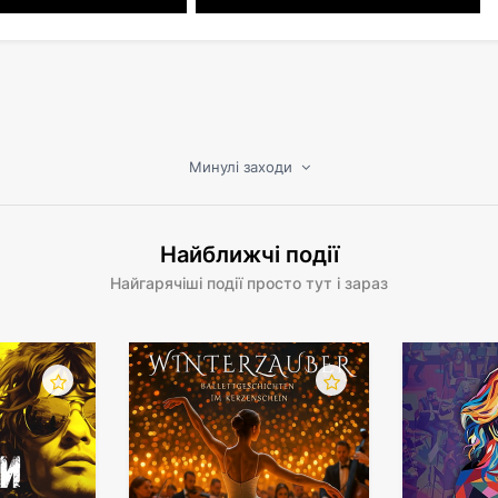
Минулі заходи
Найближчі події
Найгарячіші події просто тут і зараз