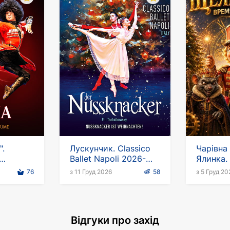
".
Лускунчик. Classico
Чарівна
Ballet Napoli 2026-
Ялинка.
 балет
2027
Час Магі
76
з 11 Груд 2026
58
з 5 Груд 20
чині
Відгуки про захід