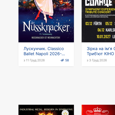
Лускунчик. Classico
Зірка на ім'я
Ballet Napoli 2026-
Триб'ют КІНО
2027
Німеччині
з 11 Груд 2026
58
з 3 Груд 2026