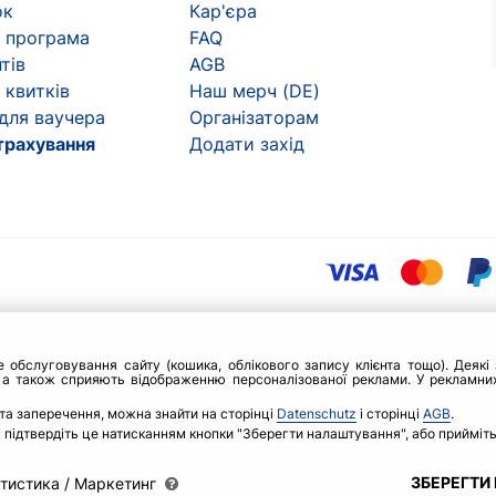
ок
Кар'єра
 програма
FAQ
тів
AGB
 квитків
Наш мерч (DE)
 для ваучера
Організаторам
трахування
Додати захід
бслуговування сайту (кошика, облікового запису клієнта тощо). Деякі з
 а також сприяють відображенню персоналізованої реклами. У рекламних
та заперечення, можна знайти на сторінці
Datenschutz
і сторінці
AGB
.
 і підтвердіть це натисканням кнопки "Зберегти налаштування", або прийміть
ЗБЕРЕГТИ
тистика / Маркетинг