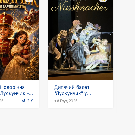
 Новорічна
Дитячий балет
 Лускунчик -
"Лускунчик" у
ї!
Німеччині
26
219
з 8 Груд 2026