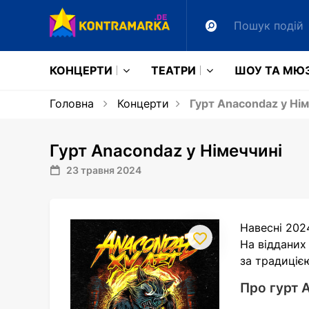
КОНЦЕРТИ
ТЕАТРИ
ШОУ ТА МЮ
Головна
Концерти
Гурт Anacondaz у Нім
Гурт Anacondaz у Німеччині
23 травня 2024
Навесні 202
На відданих 
за традиціє
Про гурт 