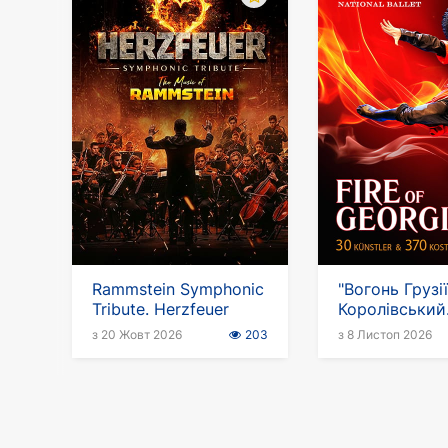
Rammstein Symphonic
"Вогонь Грузії
Tribute. Herzfeuer
Королівський
національний
з 20 Жовт 2026
203
з 8 Листоп 2026
Грузії в Німеч