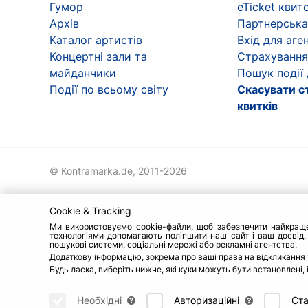
Гумор
eTicket квит
Архів
Партнерська
Каталог артистів
Вхід для аген
Концертні зали та
Страхування
майданчики
Пошук події
Події по всьому світу
Скасувати с
квитків
© Kontramarka.de,
2011-2026
Cookie & Tracking
Ми використовуємо cookie-файли, щоб забезпечити найкраще о
технологіями допомагають поліпшити наш сайт і ваш досвід,
пошукові системи, соціальні мережі або рекламні агентства.
Додаткову інформацію, зокрема про ваші права на відкликання 
Будь ласка, виберіть нижче, які куки можуть бути встановлені,
Необхідні
Авторизаційні
Ста