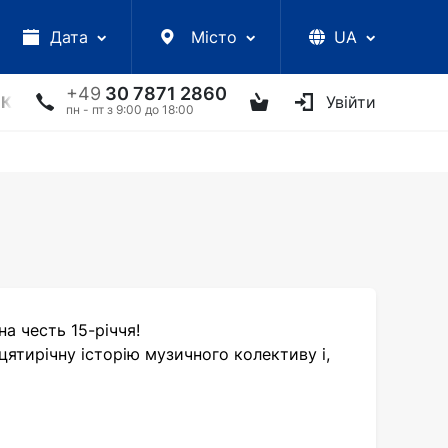
Дата
Місто
UA
+49
30 7871 2860
КЦІЇ
УКРАЇНСЬКІ АРТИСТИ
ІНШЕ
Увійти
ТВОРЧІ ЗУС
пн - пт з 9:00 до 18:00
а честь 15-річчя!
цятирічну історію музичного колективу і,