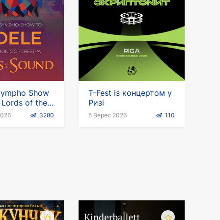
Sympho Show
T-Fest із концертом у
Lords of the
Ризі
2026
3280
5 Верес 2026
110