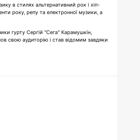
ику в стилях альтернативний рок і хіп-
енти року, репу та електронної музики, а
ики гурту Сергій "Сега" Карамушкін,
шов свою аудиторію і став відомим завдяки