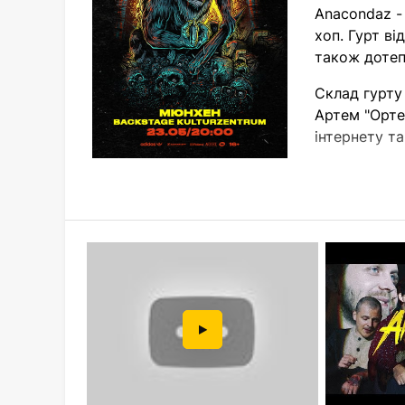
Anacondaz -
хоп. Гурт в
також дотепн
Склад гурту
Артем "Орте
інтернету та