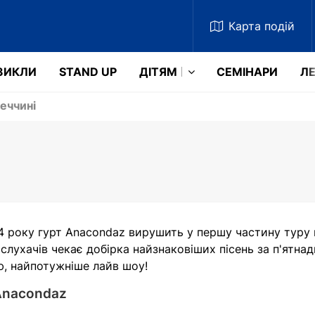
Карта
подій
ЗИКЛИ
STAND UP
ДІТЯМ
СЕМІНАРИ
ЛЕ
еччині
4 року гурт Anacondaz вирушить у першу частину туру н
слухачів чекає добірка найзнаковіших пісень за п'ятнад
ю, найпотужніше лайв шоу!
Anacondaz