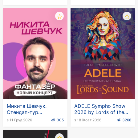
Микита Шевчук.
ADELE Sympho Show
Стендап-тур
2026 by Lords of the
«Фантазер»
Sound
з 11 Груд 2026
305
з 18 Жовт 2026
3268