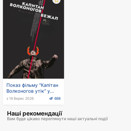
Показ фільму "Капітан
Волконогов утік" у
Німеччині
з 16 Верес 2026
668
Наші рекомендації
Вам буде цікаво переглянути наші актуальні події