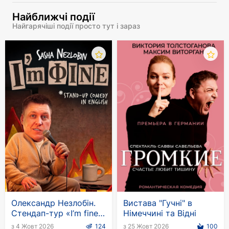
та найкращу жіночу роль другого плану.
Найближчі події
Найгарячіші події просто тут і зараз
Олександр Незлобін.
Вистава "Гучні" в
Стендап-тур «I’m fine»
Німеччині та Відні
англійською мовою
з 4 Жовт 2026
124
з 25 Жовт 2026
100