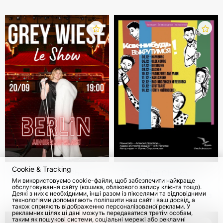
Cookie & Tracking
Grey Wiese. Le Show у
Театр The Chaika.
Ми використовуємо cookie-файли, щоб забезпечити найкраще
Берліні
Вистава "Як-небудь
обслуговування сайту (кошика, облікового запису клієнта тощо).
викрутимося" в
Деякі з них є необхідними, інші разом із пікселями та відповідними
20 Верес 2026
56
з 5 Груд 2026
303
технологіями допомагають поліпшити наш сайт і ваш досвід, а
Німеччині
також сприяють відображенню персоналізованої реклами. У
рекламних цілях ці дані можуть передаватися третім особам,
таким як пошукові системи, соціальні мережі або рекламні