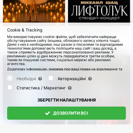
Cookie & Tracking
Зимова магія: балетні
Михайло Шац у
Ми використовуємо cookie-файли, щоб забезпечити найкраще
історії при свічках з
Німеччині та Відні.
обслуговування сайту (кошика, облікового запису клієнта тощо).
живим камерним
Стендап-тур
Деякі з них є необхідними, інші разом із пікселями та відповідними
з 14 Груд 2026
з 4 Листоп 2026
111
технологіями допомагають поліпшити наш сайт і ваш досвід, а
оркестром
"Ліфтолук"
також сприяють відображенню персоналізованої реклами. У
рекламних цілях ці дані можуть передаватися третім особам,
таким як пошукові системи, соціальні мережі або рекламні
агентства.
Додаткову інформацію, зокрема про ваші права на відкликання та
заперечення, можна знайти на сторінці
Datenschutz
і сторінці
AGB
.
Будь ласка, виберіть нижче, які куки можуть бути встановлені, і
Необхідні
Авторизаційні
підтвердіть це натисканням кнопки "Зберегти налаштування", або
прийміть усі куки, натиснувши кнопку "Дозволити всі":
Статистика / Маркетинг
ЗБЕРЕГТИ НАЛАШТУВАННЯ
ДОЗВОЛИТИ ВСІ