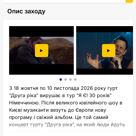
Опис заходу
З 18 жовтня по 10 листопада 2026 року гурт
"Друга ріка" вирушає в тур "Я Є! 30 років"
Німеччиною. Після великого ювілейного шоу в
Києві музиканти везуть до Європи нову
програму і свіжий альбом. Це той самий
концерт гурту "Друга ріка", на який люди йдуть
за емоціями: живе виконання, потужний рок і