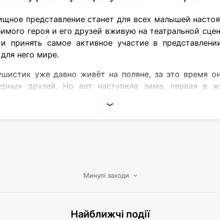
ищное представление станет для всех малышей насто
имого героя и его друзей вживую на театральной сцене
 и принять самое активное участие в представлени
для него мире.
ушистик уже давно живёт на поляне, за это время он
ерных друзей. Но вот наступила зима, первая в ж
 открытия. Благодаря своим друзьям он сможет увиде
им на детский новогодний спектакль с Лунтиком. Их 
ить. Вместе с героями постановки малыши смогут узн
Минулі заходи
тей.
люс 20 минут – пауза). Но зрители не будут скучать 
Найближчі події
онечно же, встреча с Дедом Морозом, который разобл