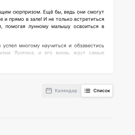
ящим сюрпризом. Ещё бы, ведь они смогут
 и прямо в зале! И не только встретиться
и, помогая лунному малышу освоиться в
 успел многому научиться и обзавестись
изни Лунтика, и его вновь ждут самые
ть это замечательное время года во всей
ждут увлекательные истории, которые учат
ать много интересного, например:
Календар
Список
ни секунды! Их ждут интерактивные игры,
ачит вредных гусениц-близнецов Вупсеня и