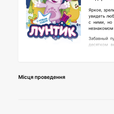
Яркое, зрел
увидеть люб
с ними, но
незнакомом 
Забавный п
десятком в
неожиданные
красе.
Скучать не придётся и зрителям, пришедш
искренности, взаимовыручке, умению друж
Місця проведення
откуда берётся снег;
как нужно наряжать ёлку;
как готовить подарки и встречать гос
Продолжительность спектакля – 1 час (п
зажигательные танцы, весёлые песни и, к