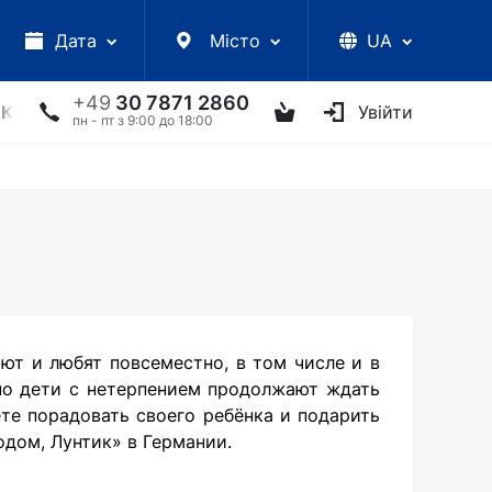
Дата
Місто
UA
+49
30 7871 2860
КЦІЇ
УКРАЇНСЬКІ АРТИСТИ
ІНШЕ
Увійти
ТВОРЧІ ЗУС
пн - пт з 9:00 до 18:00
ют и любят повсеместно, в том числе и в
 но дети с нетерпением продолжают ждать
е порадовать своего ребёнка и подарить
одом, Лунтик» в Германии.