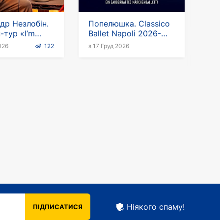
др Незлобін.
Попелюшка. Classico
-тур «I’m
Ballet Napoli 2026-
глійською
2027
026
122
з 17 Груд 2026
Ніякого спаму!
ПІДПИСАТИСЯ