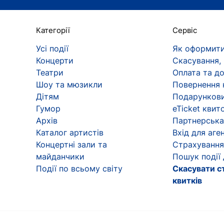
Категорії
Сервіс
Усі події
Як оформити
Концерти
Скасування,
Театри
Оплата та д
Шоу та мюзикли
Повернення 
Дітям
Подарункови
Гумор
eTicket квит
Архів
Партнерська
Каталог артистів
Вхід для аген
Концертні зали та
Страхування
майданчики
Пошук події
Події по всьому світу
Скасувати с
квитків