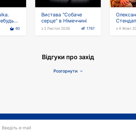
ika.
Вистава "Собаче
Олексан
небудь
серце" в Німеччині
Стендап
 в
fine» ан
60
з 2 Листоп 2026
1767
з 4 Жовт 2
мовою
Відгуки про захід
Розгорнути
Введіть e-mail