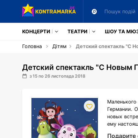
КОНЦЕРТИ
ТЕАТРИ
ШОУ ТА МЮ
Головна
Дітям
Детский спектакль "С Н
Детский спектакль "С Новым Г
з 15 по 26 листопада 2018
Маленького 
Германии. О
новых встр
ему настоящ
Подарите 