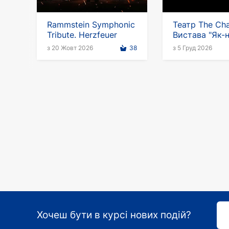
Rammstein Symphonic
Театр The Cha
Tribute. Herzfeuer
Вистава "Як-
викрутимося"
з 20 Жовт 2026
38
з 5 Груд 2026
Німеччині
Хочеш бути в курсі нових подій?