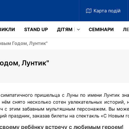
Карта
подій
ЗИКЛИ
STAND UP
ДІТЯМ
СЕМІНАРИ
ЛЕ
овым Годом, Лунтик"
одом, Лунтик"
симпатичного пришельца с Луны по имени Лунтик зна
 нём снято несколько сотен увлекательных историй,
еч с этим забавным мультяшным персонажем. Вы может
ий праздник, заказав билеты на спектакль «С Новым г
своему ребёнку встречу с любимым героем!