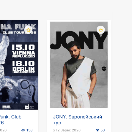
упных городах страны. Купить билеты на
сделать на сайте kontramarka.de. Здесь вы
ест в продаже и их стоимость. В отличие
 билеты на любое мероприятие по цене
unk. Club
JONY. Європейський
26
тур
2026
158
з 12 Верес 2026
53