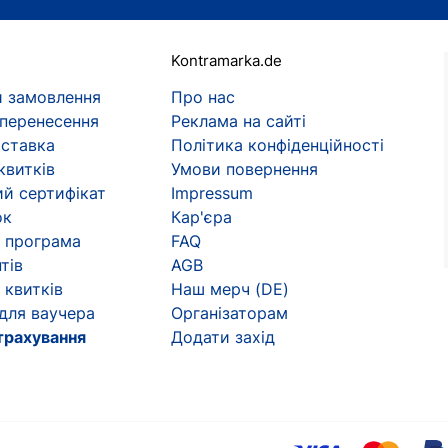
Kontramarka.de
 замовлення
Про нас
 перенесення
Реклама на сайті
оставка
Політика конфіденційності
квитків
Умови повернення
й сертифікат
Impressum
ок
Кар'єра
 програма
FAQ
тів
AGB
 квитків
Наш мерч (DE)
 для ваучера
Організаторам
трахування
Додати захід