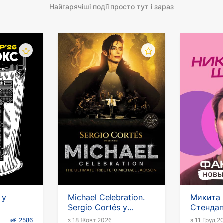
Найгарячіші події просто тут і зараз
 у
Michael Celebration.
Микита 
Sergio Cortés у
Стендап
Німеччині
«Фантаз
2586
з 18 Жовт 2026
з 11 Груд 2