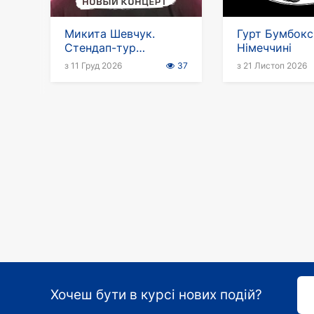
Микита Шевчук.
Гурт Бумбокс
Стендап-тур
Німеччині
«Фантазер»
з 11 Груд 2026
37
з 21 Листоп 2026
Хочеш бути в курсі нових подій?