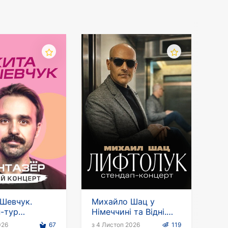
Шевчук.
Михайло Шац у
-тур
Німеччині та Відні.
ер»
Стендап-тур
026
67
з 4 Листоп 2026
119