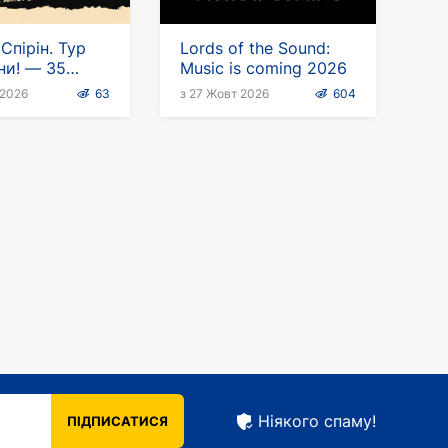
Спірін. Тур
Lords of the Sound:
ни! — 35
Music is coming 2026
 Німеччині
 2026
63
з 27 Жовт 2026
604
Ніякого спаму!
ПІДПИСАТИСЯ