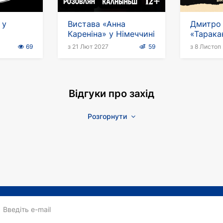
 у
Вистава «Анна
Дмитро 
Кареніна» у Німеччині
«Тарака
років» у
69
з 21 Лют 2027
59
з 8 Листоп
Відгуки про захід
Розгорнути
Введіть e-mail