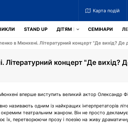
Карта
подій
ЗИКЛИ
STAND UP
ДІТЯМ
СЕМІНАРИ
ЛЕ
енко в Мюнхені. Літературний концерт "Де вихід? Де 
. Літературний концерт "Де вихід? Д
 Мюнхені вперше виступить великий актор Олександр Фі
авно називають одним із найкращих інтерпретаторів літ
 окремим театральним жанром. Він не просто декламує 
є їх, перетворюючи прозу і поезію на живу драматичну