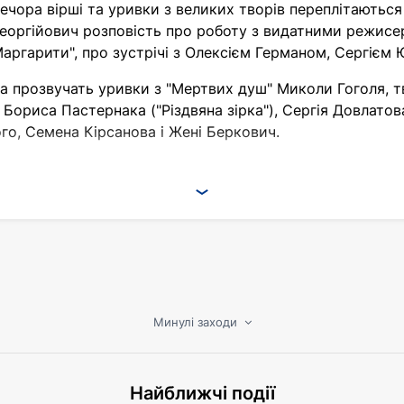
вечора вірші та уривки з великих творів переплітаються
еоргійович розповість про роботу з видатними режисе
Маргарити", про зустрічі з Олексієм Германом, Сергієм
а прозвучать уривки з "Мертвих душ" Миколи Гоголя, т
 Бориса Пастернака ("Різдвяна зірка"), Сергія Довлатова
го, Семена Кірсанова і Жені Беркович.
Минулі заходи
Найближчі події