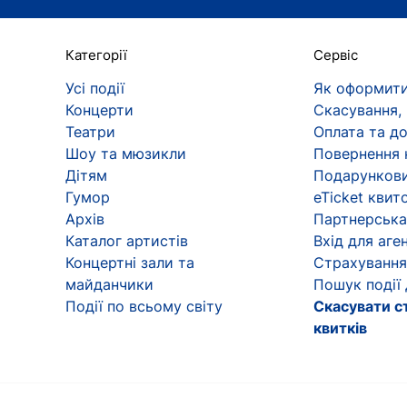
Категорії
Сервіс
Усі події
Як оформити
Концерти
Скасування,
Театри
Оплата та д
Шоу та мюзикли
Повернення 
Дітям
Подарункови
Гумор
eTicket квит
Архів
Партнерська
Каталог артистів
Вхід для аген
Концертні зали та
Страхування
майданчики
Пошук події
Події по всьому світу
Скасувати с
квитків