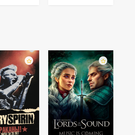
"Ліфтолук"