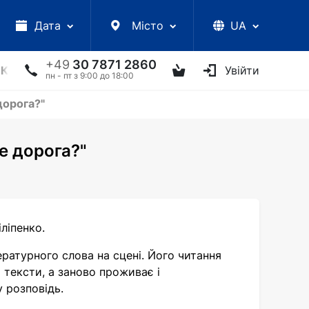
Дата
Місто
UA
+49
30 7871 2860
КЦІЇ
УКРАЇНСЬКІ АРТИСТИ
ІНШЕ
Увійти
ТВОРЧІ ЗУС
пн - пт з 9:00 до 18:00
дорога?"
е дорога?"
ліпенко.
ературного слова на сцені. Його читання
тексти, а заново проживає і
 розповідь.