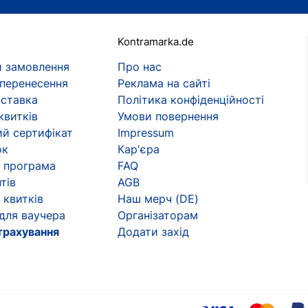
Kontramarka.de
 замовлення
Про нас
 перенесення
Реклама на сайті
оставка
Політика конфіденційності
квитків
Умови повернення
й сертифікат
Impressum
ок
Кар'єра
 програма
FAQ
тів
AGB
 квитків
Наш мерч (DE)
 для ваучера
Організаторам
трахування
Додати захід