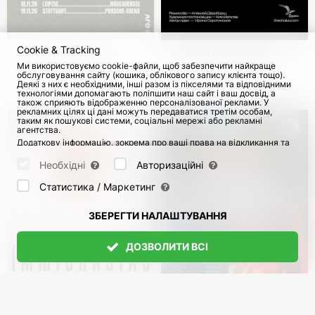
Cookie & Tracking
Blue у Німеччині. Тур
Театр The Chaika.
Ми використовуємо cookie-файли, щоб забезпечити найкраще
на честь 25-річчя
Вистава "Як-небудь
обслуговування сайту (кошика, облікового запису клієнта тощо).
викрутимося" в
Деякі з них є необхідними, інші разом із пікселями та відповідними
з 3 Листоп 2026
з 5 Груд 2026
263
технологіями допомагають поліпшити наш сайт і ваш досвід, а
Німеччині
також сприяють відображенню персоналізованої реклами. У
рекламних цілях ці дані можуть передаватися третім особам,
таким як пошукові системи, соціальні мережі або рекламні
агентства.
Додаткову інформацію, зокрема про ваші права на відкликання та
заперечення, можна знайти на сторінці
Datenschutz
і сторінці
AGB
.
Будь ласка, виберіть нижче, які куки можуть бути встановлені, і
Необхідні
Авторизаційні
підтвердіть це натисканням кнопки "Зберегти налаштування", або
прийміть усі куки, натиснувши кнопку "Дозволити всі":
Статистика / Маркетинг
ЗБЕРЕГТИ НАЛАШТУВАННЯ
ДОЗВОЛИТИ ВСІ