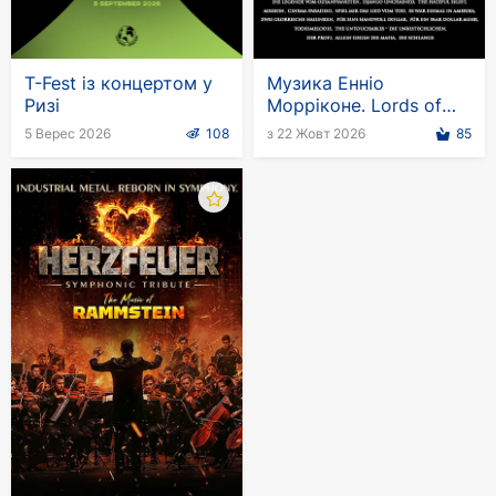
T-Fest із концертом у
Музика Енніо
Ризі
Морріконе. Lords of
the Sound
5 Верес 2026
108
з 22 Жовт 2026
85