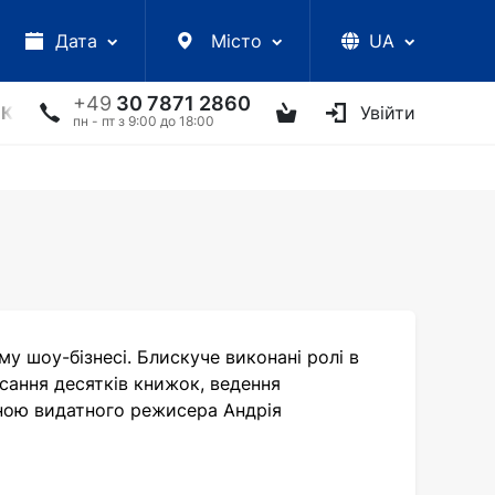
Дата
Місто
UA
+49
30 7871 2860
КЦІЇ
УКРАЇНСЬКІ АРТИСТИ
ІНШЕ
Увійти
ТВОРЧІ ЗУС
пн - пт з 9:00 до 18:00
му шоу-бізнесі. Блискуче виконані ролі в
писання десятків книжок, ведення
жиною видатного режисера Андрія