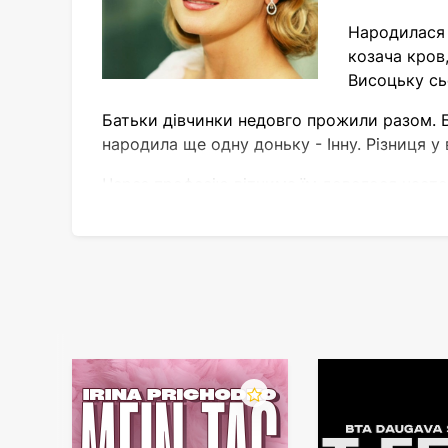
Народилася 
козача кров,
Висоцьку сь
Батьки дівчинки недовго прожили разом. Ба
народила ще одну доньку - Інну. Різниця у 
Через професію вітчима їм довелося часто 
Затримавшись у Тбілісі на два роки, дівчи
закладів Баку.
Питання про вибір професії у Юлії не виник
юриспруденція. Але зраджувати дитячу мрі
мистецтв стала її першим вибором і одраз
Світ кіно і театру в житті Висоцької
Після закінчення акторського факультету 
Яценюка. Я. Купали. Але через відсутність 