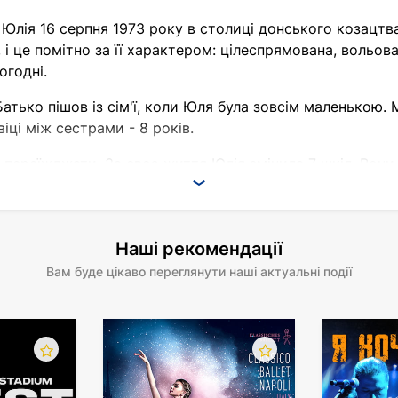
Юлія 16 серпня 1973 року в столиці донського козацтва 
 і це помітно за її характером: цілеспрямована, вольов
огодні.
тько пішов із сім'ї, коли Юля була зовсім маленькою. 
віці між сестрами - 8 років.
переїжджати. За своє життя Юлія змінила 7 шкіл. Вони ж
нка із задоволенням відвідувала музичну школу. Атестат
ало: вона з ранніх років мріяла про велику театральну с
Наші рекомендації
ю вона не стала, а підкорювати столичні виші не нава
Вам буде цікаво переглянути наші актуальні події
у вдалим - вона одразу ж вступила.
Юлія отримала запрошення працювати в Білоруському на
громадянства Білорусі її не могли офіційно працевлаштув