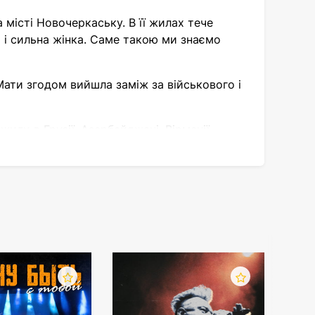
місті Новочеркаську. В її жилах тече
а і сильна жінка. Саме такою ми знаємо
Мати згодом вийшла заміж за військового і
или в Грузії, Азербайджані, Вірменії.
 зрілості отримала в одному з освітніх
цену. Хоча був і альтернативний варіант -
жилася. Білоруська державна академія
ціональному академічному театрі ім. Я. Я.
ати. Дівчина знайшла вихід із цієї ситуації