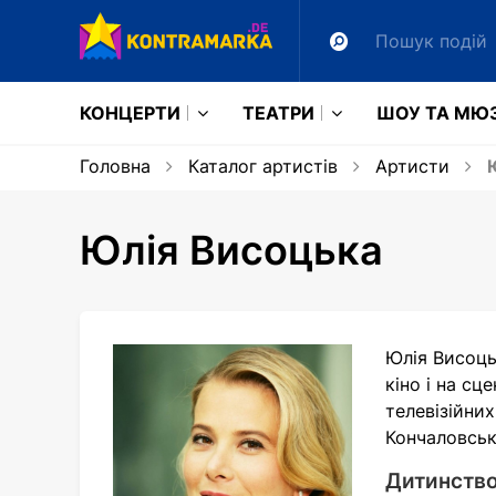
КОНЦЕРТИ
ТЕАТРИ
ШОУ ТА МЮ
Головна
Каталог артистів
Артисти
Ю
Юлія Висоцька
Юлія Висоцьк
кіно і на сц
телевізійни
Кончаловськ
Дитинство