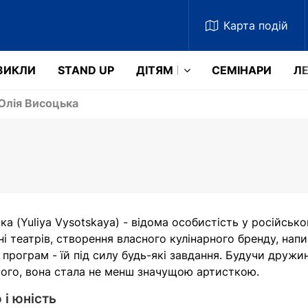
Карта
подій
ЗИКЛИ
STAND UP
ДІТЯМ
СЕМІНАРИ
ЛЕ
лія Висоцька
а (Yuliya Vysotskaya) - відома особистість у російсько
ені театрів, створення власного кулінарного бренду, на
х програм - їй під силу будь-які завдання. Будучи дру
ого, вона стала не менш значущою артисткою.
 і юність