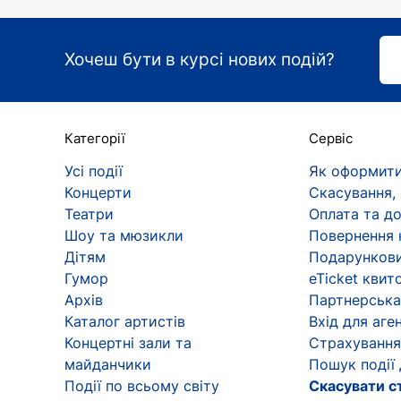
З 2002 року творча біографія Висоцької п
"Чайка", "Міс Жюлі", "Дядя Ваня" тощо), ви
Хочеш бути в курсі нових подій?
дурнів". Ця роль принесла їй всенародне в
психіатричну лікарню, спостерігала за душ
пройшла даремно - на фестивалі "Віват, кін
Категорії
Сервіс
Юлія Висоцька не може похвалитися незліче
Усі події
Як оформити
знімалася в дешевих мелодрамах, безглузд
Концерти
Скасування,
своїм принципам, ретельно обираючи ролі як
Театри
Оплата та д
Гастрономічна кар'єра
Шоу та мюзикли
Повернення 
Дітям
Подарункови
Юлія Олександрівна знайома багатьом завдя
Гумор
eTicket квит
мільйони глядачів. Крім того, що її рецепт
Архів
Партнерська
процес приготування. Поєднавши кулінарний
Каталог артистів
Вхід для аген
як актрису, а й як успішну телеведучу, ав
Концертні зали та
Страхування
українського телепроєкту "Пекельна кухня"
майданчики
Пошук події
Vysotskaya".
Події по всьому світу
Скасувати с