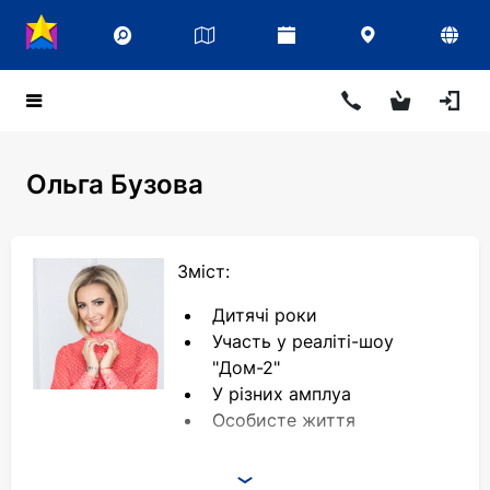
Ольга Бузова
Зміст:
Дитячі роки
Участь у реаліті-шоу
"Дом-2"
У різних амплуа
Особисте життя
Ольга Бузова (Olga Buzova) - одна з найбільш