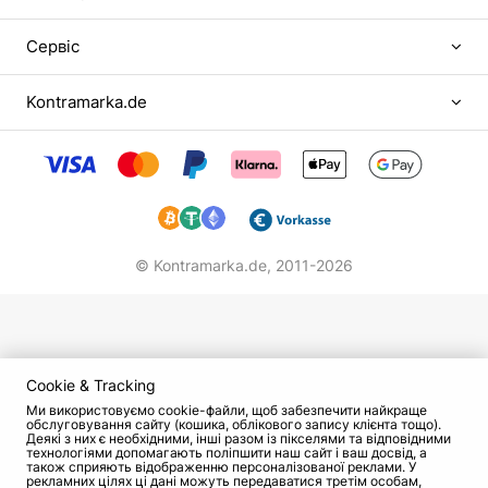
Ольга легко вписалася в групу і почала
будувати стосунки з веселим і харизматичним
Сервіс
Романом Третьяковим. Пізніше їхній тандем
визнали однією з найяскравіших пар цього
Kontramarka.de
сезону.
У 2006 році Роман повідомив, що залишає
проект. Він розраховував, що дівчина піде
слідом за ним, але Ольга Бузова вирішила поки
залишитися. Пара розпалася, стосункам
прийшов кінець. Деякий час Ольга була одна,
© Kontramarka.de,
2011-2026
потім стала розглядати різні варіанти, але
колишнього успіху у глядачів вони не мали.
У 2008 році Бузова і сама намірилася покинути
проект. Продюсери, не бажаючи розлучатися з
нею, запропонували дівчині стати однією з
Cookie & Tracking
ведучих, а трохи пізніше - шеф-редакторкою
Ми використовуємо cookie-файли, щоб забезпечити найкраще
обслуговування сайту (кошика, облікового запису клієнта тощо).
журналу, що висвітлює шоу.
Деякі з них є необхідними, інші разом із пікселями та відповідними
технологіями допомагають поліпшити наш сайт і ваш досвід, а
також сприяють відображенню персоналізованої реклами. У
У різних амплуа
рекламних цілях ці дані можуть передаватися третім особам,