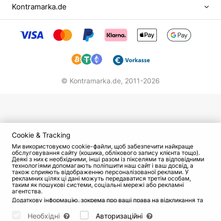
Kontramarka.de
життя з негласним поділом радянських
громадян на тих, у кого блат, і всіх інших.
Хлопчика, який ріс без батька, з матір'ю, що
рахує кожну копійку, щоб дати синові
найнеобхідніше, врятував від вулиці спорт.
Представники його покоління мало не зі
© Kontramarka.de,
2011-2026
шкільної лави йшли в кримінальні банди, які
займалися рекетом і кришуванням. Кирило
уникнув цієї долі.
Красень чоловік
Cookie & Tracking
Чорненький з Іванушек не просто "качок", він
Ми використовуємо cookie-файли, щоб забезпечити найкраще
обслуговування сайту (кошика, облікового запису клієнта тощо).
кандидат у майстри спорту з плавання.
Деякі з них є необхідними, інші разом із пікселями та відповідними
технологіями допомагають поліпшити наш сайт і ваш досвід, а
Культуризмом Кирило став займатися пізніше,
також сприяють відображенню персоналізованої реклами. У
рекламних цілях ці дані можуть передаватися третім особам,
на хвилі загального захоплення цим
таким як пошукові системи, соціальні мережі або рекламні
агентства.
спортивним напрямком. Хороші зовнішні дані
Додаткову інформацію, зокрема про ваші права на відкликання та
допомогли Андрєєву знайти роботу після
заперечення, можна знайти на сторінці
Datenschutz
і сторінці
AGB
.
Будь ласка, виберіть нижче, які куки можуть бути встановлені, і
Необхідні
Авторизаційні
демобілізації з армії. Він прочитав оголошення