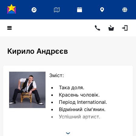
Кирило Андрєєв
Зміст:
Така доля.
Красень чоловік.
Період International.
Відмінний сім'янин.
Успішний артист.
"Качок, Рыжий и Младший Братишка" - склад