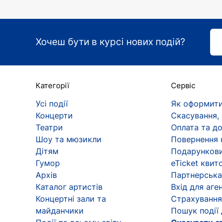
Хочеш бути в курсі нових подій?
Категорії
Сервіс
Усі події
Як оформити
Концерти
Скасування,
Театри
Оплата та д
Шоу та мюзикли
Повернення 
Дітям
Подарункови
Гумор
eTicket квит
Архів
Партнерська
Каталог артистів
Вхід для аген
Концертні зали та
Страхування
майданчики
Пошук події