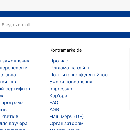
Введіть e-mail
Kontramarka.de
 замовлення
Про нас
 перенесення
Реклама на сайті
оставка
Політика конфіденційності
квитків
Умови повернення
й сертифікат
Impressum
ок
Кар'єра
 програма
FAQ
тів
AGB
 квитків
Наш мерч (DE)
 для ваучера
Організаторам