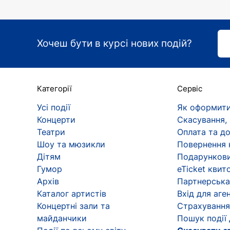
Хочеш бути в курсі нових подій?
Категорії
Сервіс
Усі події
Як оформити
Концерти
Скасування,
Театри
Оплата та д
Шоу та мюзикли
Повернення 
Дітям
Подарункови
Гумор
eTicket квит
Архів
Партнерська
Каталог артистів
Вхід для аген
Концертні зали та
Страхування
майданчики
Пошук події