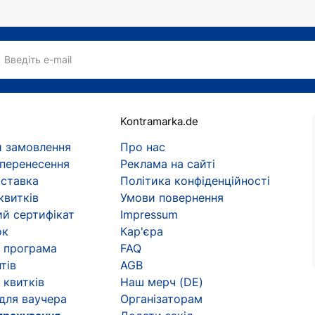
Введіть e-mail
Kontramarka.de
 замовлення
Про нас
 перенесення
Реклама на сайті
оставка
Політика конфіденційності
квитків
Умови повернення
й сертифікат
Impressum
ок
Кар'єра
 програма
FAQ
тів
AGB
 квитків
Наш мерч (DE)
 для ваучера
Організаторам