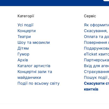
Категорії
Сервіс
Усі події
Як оформити
Концерти
Скасування,
Театри
Оплата та д
Шоу та мюзикли
Повернення 
Дітям
Подарункови
Гумор
eTicket квит
Архів
Партнерська
Каталог артистів
Вхід для аген
Концертні зали та
Страхування
майданчики
Пошук події
Події по всьому світу
Скасувати с
квитків