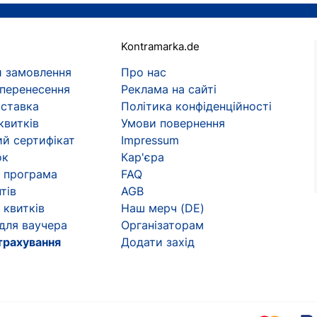
Kontramarka.de
 замовлення
Про нас
 перенесення
Реклама на сайті
оставка
Політика конфіденційності
квитків
Умови повернення
й сертифікат
Impressum
ок
Кар'єра
 програма
FAQ
тів
AGB
 квитків
Наш мерч (DE)
 для ваучера
Організаторам
трахування
Додати захід