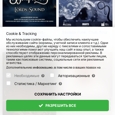
Lords of the Sound.
Savana Funk. Club Tour
Cookie & Tracking
Magic Symphony 2026
2026
Мы используем cookie-файлы, чтобы обеспечить наилучшее
обслуживание сайта (корзины, учетной записи клиента и т.д.). Одни
с 20 Окт 2026
5811
с 15 Окт 2026
140
из них необходимы, другие наряду с пикселями и сопоставимыми
технологиями помогают улучшить наш сайт и ваш опыт, а также
способствуют отображению персонализированной рекламы. В
рекламных целях эти данные могут передаваться третьим лицам,
таким как поисковые системы, социальные сети или рекламные
агентства.
Дополнительную информацию, в том числе о ваших правах на
отзыв и возражения, можно найти на странице
Datenschutz
и
странице
AGB
.
Необходимые
Авторизационные
Пожалуйста, выберите ниже, какие куки могут быть установлены,
и подтвердите это нажатием кнопки "Сохранить настройки", или
Статистика / Маркетинг
примите все куки, нажав кнопку "Разрешить все":
СОХРАНИТЬ НАСТРОЙКИ
РАЗРЕШИТЬ ВСЕ