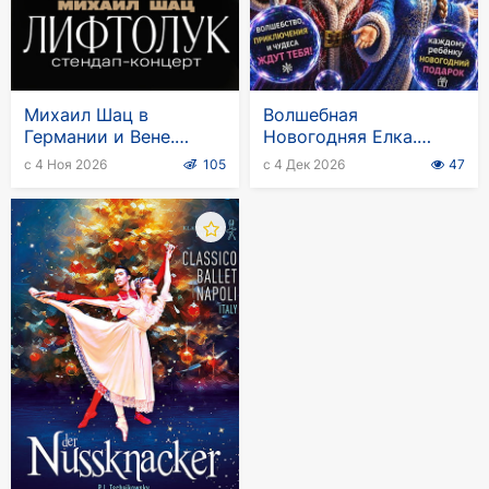
Михаил Шац в
Волшебная
Германии и Вене.
Новогодняя Елка.
Стендап-тур
Новый год в стране
с 4 Ноя 2026
105
с 4 Дек 2026
47
"Лифтолук"
мыльных пузырей