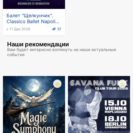
Балет "Щелкунчик".
Classico Ballet Napoli
2026-2027
с 11 Дек 2026
57
Наши рекомендации
Вам будет интересно взглянуть на наши актуальные
события