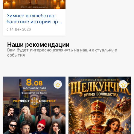
Зимнее волшебство:
балетные истории при
свечах с живым
с 14 Дек 2026
камерным оркестром
Наши рекомендации
Вам будет интересно взглянуть на наши актуальные
события