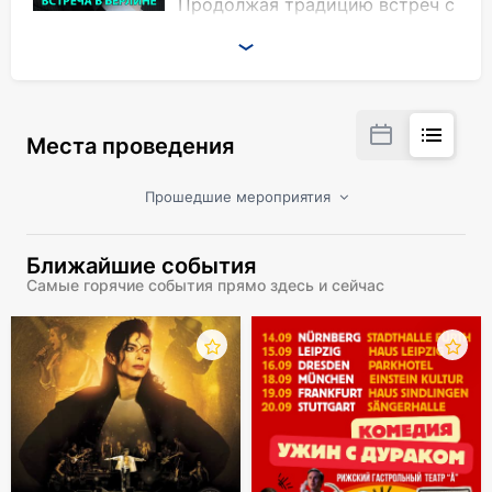
Продолжая традицию встреч с
иноагентами, поговорим с
академиком Юрием Пивоваровым о прошлом и
будущем России. О настоящем говорить
тяжело, но тоже придется.
Места проведения
Сербия и Босния по личным впечатлением.
Прошлое Югославии как будущее России?
Прошедшие мероприятия
Виновато ли прошлое России в нынешней
войне?
Есть ли у России будущее и может ли оно
Ближайшие события
быть европейским?
Самые горячие события прямо здесь и сейчас
Ошибался ли Чаадаев, утверждая, что у
России есть историческая миссия –
показывать миру как не надо жить?
Должны ли молчать музы, когда говорят
пушки?
"Хотят ли русские войны"?
Советское прошлое или российское