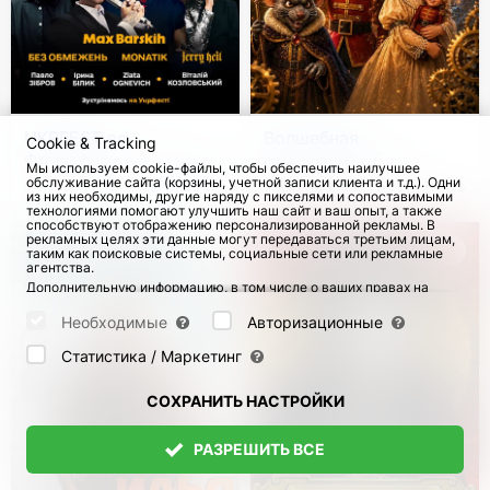
UKRFEST во
Волшебная
Cookie & Tracking
Франкфурт-на-Майне
Новогодняя Елка.
Мы используем cookie-файлы, чтобы обеспечить наилучшее
Щелкунчик – Время
обслуживание сайта (корзины, учетной записи клиента и т.д.). Одни
8 Авг 2026
362
с 5 Дек 2026
230
из них необходимы, другие наряду с пикселями и сопоставимыми
Волшебства!
технологиями помогают улучшить наш сайт и ваш опыт, а также
способствуют отображению персонализированной рекламы. В
рекламных целях эти данные могут передаваться третьим лицам,
таким как поисковые системы, социальные сети или рекламные
агентства.
Дополнительную информацию, в том числе о ваших правах на
отзыв и возражения, можно найти на странице
Datenschutz
и
странице
AGB
.
Необходимые
Авторизационные
Пожалуйста, выберите ниже, какие куки могут быть установлены,
и подтвердите это нажатием кнопки "Сохранить настройки", или
Статистика / Маркетинг
примите все куки, нажав кнопку "Разрешить все":
СОХРАНИТЬ НАСТРОЙКИ
РАЗРЕШИТЬ ВСЕ