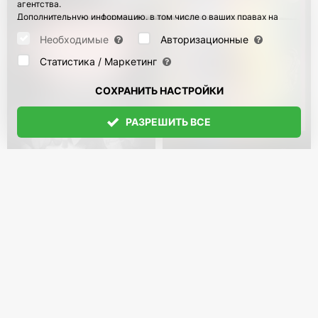
агентства.
Дополнительную информацию, в том числе о ваших правах на
отзыв и возражения, можно найти на странице
Datenschutz
и
странице
AGB
.
Необходимые
Авторизационные
Пожалуйста, выберите ниже, какие куки могут быть установлены,
и подтвердите это нажатием кнопки "Сохранить настройки", или
Статистика / Маркетинг
примите все куки, нажав кнопку "Разрешить все":
СОХРАНИТЬ НАСТРОЙКИ
РАЗРЕШИТЬ ВСЕ
Спектакль "Собачье
Театр The Chaika.
сердце" в Германии
Спектакль "Как-нибудь
выкрутимся" в
с 2 Ноя 2026
56
с 5 Дек 2026
315
Германии