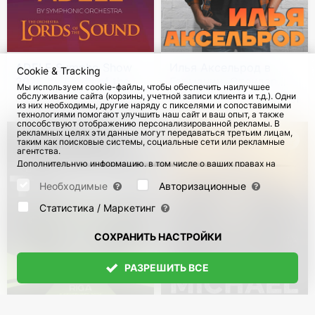
ADELE Sympho Show
Илья Аксельрод в
Cookie & Tracking
2026 by Lords of the
Германии. Стендап
Мы используем cookie-файлы, чтобы обеспечить наилучшее
Sound
тур
обслуживание сайта (корзины, учетной записи клиента и т.д.). Одни
с 18 Окт 2026
3273
с 27 Ноя 2026
91
из них необходимы, другие наряду с пикселями и сопоставимыми
технологиями помогают улучшить наш сайт и ваш опыт, а также
способствуют отображению персонализированной рекламы. В
рекламных целях эти данные могут передаваться третьим лицам,
таким как поисковые системы, социальные сети или рекламные
агентства.
Дополнительную информацию, в том числе о ваших правах на
отзыв и возражения, можно найти на странице
Datenschutz
и
странице
AGB
.
Необходимые
Авторизационные
Пожалуйста, выберите ниже, какие куки могут быть установлены,
и подтвердите это нажатием кнопки "Сохранить настройки", или
Статистика / Маркетинг
примите все куки, нажав кнопку "Разрешить все":
СОХРАНИТЬ НАСТРОЙКИ
РАЗРЕШИТЬ ВСЕ