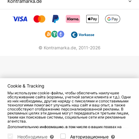
Kontramarka.de
© Kontramarka.de,
2011-2026
Cookie & Tracking
Мы используем cookie-файлы, чтобы обеспечить наилучшее
обслуживание сайта (корзины, учетной записи клиента и т.д.). Одни
из них необходимы, другие наряду с пикселями и сопоставимыми
технологиями помогают улучшить наш сайт и ваш опыт, а также
способствуют отображению персонализированной рекламы. В
рекламных целях эти данные могут передаваться третьим лицам,
таким как поисковые системы, социальные сети или рекламные
агентства.
Дополнительную информацию, в том числе о ваших правах на
отзыв и возражения, можно найти на странице
Datenschutz
и
странице
AGB
.
Необходимые
Авторизационные