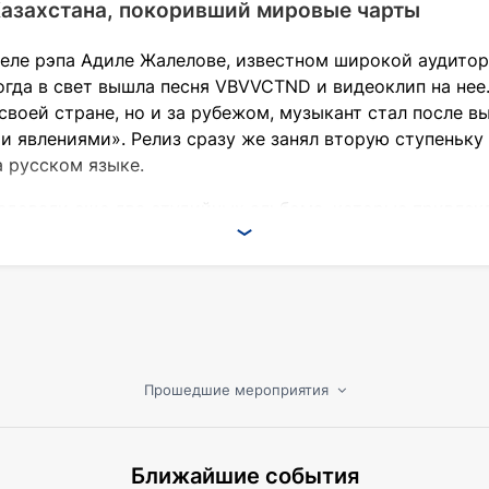
Казахстана, покоривший мировые чарты
еле рэпа Адиле Жалелове, известном широкой аудитор
когда в свет вышла песня VBVVCTND и видеоклип на не
 своей стране, но и за рубежом, музыкант стал после 
 явлениями». Релиз сразу же занял вторую ступеньку в
 русском языке.
едовали еще два студийных альбома, которые привлек
ль неожиданно объявил, что желает взять перерыв на н
 Уже в 2018 году он представил на суд своих поклонни
выступлениях: рэп-биты уступили место латиноамерик
 группа из восьми музыкантов.
Прошедшие мероприятия
тказался. Сегодня его дискография насчитывает 9 сту
 самых горячих хитов рэпера, которые любят и цитир
Ближайшие события