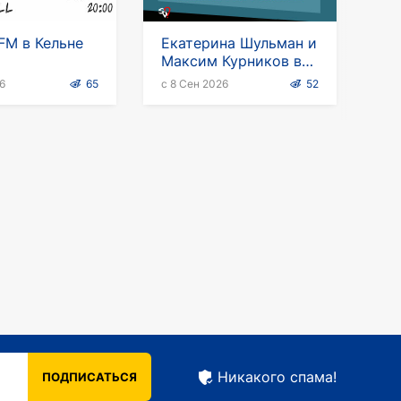
FM в Кельне
Екатерина Шульман и
Максим Курников в
Германии
6
65
с 8 Сен 2026
52
Никакого спама!
ПОДПИСАТЬСЯ