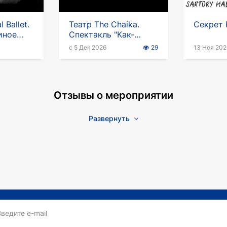
l Ballet.
Театр The Chaika.
Секрет 
иное
Спектакль "Как-
мании
нибудь выкрутимся"
с 5 Дек 2026
29
13 Ноя 202
в Германии
Отзывы о мероприятии
Развернуть
Введите e-mail