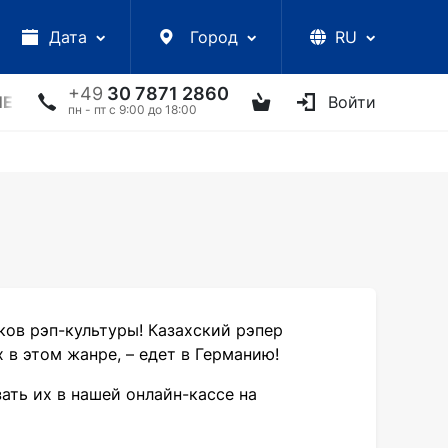
Дата
Город
RU
+49
30 7871 2860
ЛЕКЦИИ
УКРАИНСКИЕ АРТИСТЫ
ДРУГОЕ
Войти
ТВ
пн - пт с 9:00 до 18:00
ков рэп-культуры! Казахский рэпер
в этом жанре, – едет в Германию!
зать их в нашей онлайн-кассе на