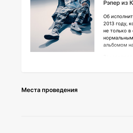
Рэпер из 
Об исполнит
2013 году, 
не только в
нормальными
альбомом на
За ним посл
поклонников жанра. Однако сам исполните
направления в творчестве.
Вернуться в рэп Скриптонит сумел раньше.
Места проведения
Слушатели сразу же заметили разницу в 
аранжировкам, а на сцену стала выходить
От сольных записей Скриптонит тоже не о
один десяток отличных композиций. Среди
«Ламбада»;