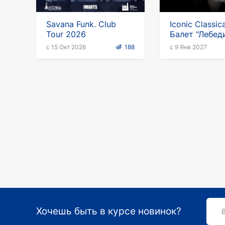
Savana Funk. Club
Iconic Classica
Tour 2026
Балет "Лебед
озеро" в Гер
с 15 Окт 2026
188
с 9 Янв 2027
Хочешь быть в курсе новинок?