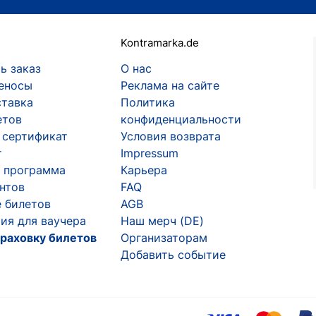
Kontramarka.de
ь заказ
О нас
еносы
Реклама на сайте
ставка
Политика
етов
конфиденциальности
 сертификат
Условия возврата
т
Impressum
 программа
Карьера
ентов
FAQ
 билетов
AGB
ия для ваучера
Наш мерч (DE)
раховку билетов
Организаторам
Добавить событие