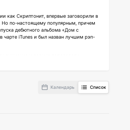
ии как Скриптонит, впервые заговорили в
е. Но по-настоящему популярным, причем
выпуска дебютного альбома «Дом с
 чарте iTunes и был назван лучшим рэп-
ли внимание и весьма порадовали
есколько лет, чтобы искать новые
ков новый проект Gruppa Skryptonite.
Календарь
Список
анским мотивам и пронзительным поп-
дийных альбомов, в которых скопился не
уют слушатели: