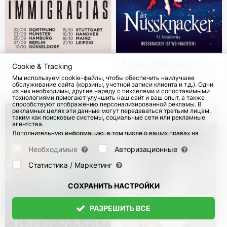
Руслан Белый.
Балет "Щелкунчик".
Cookie & Tracking
Стендап-тур
Classico Ballet Napoli
Мы используем cookie-файлы, чтобы обеспечить наилучшее
"Immigracias"
2026-2027
обслуживание сайта (корзины, учетной записи клиента и т.д.). Одни
с 22 Сен 2026
137
с 11 Дек 2026
57
из них необходимы, другие наряду с пикселями и сопоставимыми
технологиями помогают улучшить наш сайт и ваш опыт, а также
способствуют отображению персонализированной рекламы. В
рекламных целях эти данные могут передаваться третьим лицам,
таким как поисковые системы, социальные сети или рекламные
агентства.
Дополнительную информацию, в том числе о ваших правах на
отзыв и возражения, можно найти на странице
Datenschutz
и
странице
AGB
.
Необходимые
Авторизационные
Пожалуйста, выберите ниже, какие куки могут быть установлены,
и подтвердите это нажатием кнопки "Сохранить настройки", или
Статистика / Маркетинг
примите все куки, нажав кнопку "Разрешить все":
СОХРАНИТЬ НАСТРОЙКИ
РАЗРЕШИТЬ ВСЕ