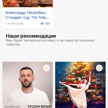
Александр Незлобин.
Стендап-тур "I’m fine"
на английском языке
с 4 Окт 2026
105
Наши рекомендации
Вам будет интересно взглянуть на наши актуальные
события