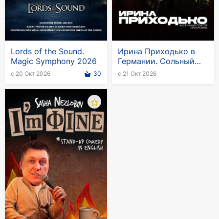
Lords of the Sound.
Ирина Приходько в
Magic Symphony 2026
Германии. Сольный
стендап-тур
с 20 Окт 2026
30
с 21 Окт 2026