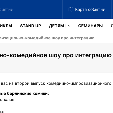
Карта
событий
ЗИКЛЫ
STAND UP
ДЕТЯМ
CЕМИНАРЫ
визационно-комедийное шоу про интеграцию
но-комедийное шоу про интеграцию
вас на второй выпуск комедийно-импровизационного 
ные берлинские комики:
ополов;
а;