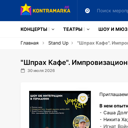
КОНЦЕРТЫ
ТЕАТРЫ
ШОУ И МЮ
Главная
Stand Up
"Шпрах Кафе". Импро
"Шпрах Кафе". Импровизацион
30 июля 2026
Приглашаем 
В нем опыт
⁃ Саша Долг
⁃ Никита Ха;
⁃ Игнат Войн