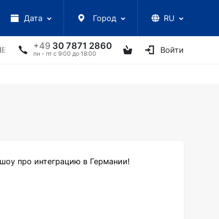
Дата
Город
RU
+49
30 7871 2860
ЛЕКЦИИ
УКРАИНСКИЕ АРТИСТЫ
ДРУГОЕ
Войти
ТВ
пн - пт с 9:00 до 18:00
шоу про интеграцию в Германии!