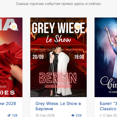
Самые горячие события прямо здесь и сейчас
нии 2026
Grey Wiese. Le Show в
Балет "
Берлине
Classico
2026-2
128
20 Сен 2026
339
с 17 Дек 2