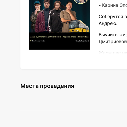
-
Карина Эп
Соберутся в
Андрею.
Выучить жиз
Дмитриевой
Ждем вас на
Места проведения