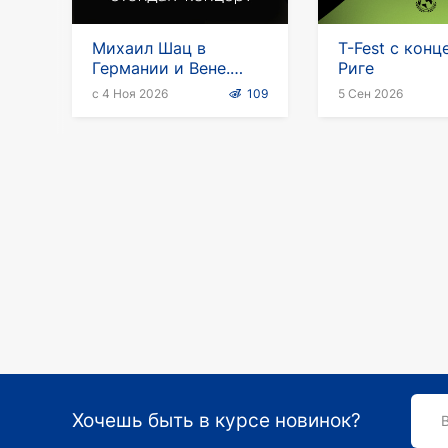
Михаил Шац в
T-Fest с конц
Германии и Вене.
Риге
Стендап-тур
с 4 Ноя 2026
109
5 Сен 2026
"Лифтолук"
Хочешь быть в курсе новинок?