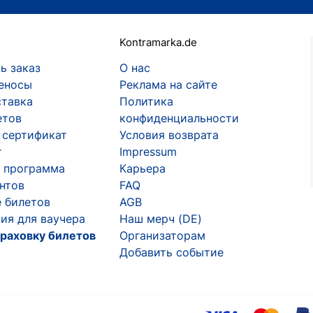
Kontramarka.de
ь заказ
О нас
еносы
Реклама на сайте
ставка
Политика
етов
конфиденциальности
 сертификат
Условия возврата
т
Impressum
 программа
Карьера
ентов
FAQ
 билетов
AGB
ия для ваучера
Наш мерч (DE)
раховку билетов
Организаторам
Добавить событие