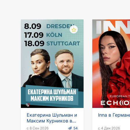
Екатерина Шульман и
Inna в Герма
Максим Курников в
Германии
с 8 Сен 2026
54
с 4 Дек 2026