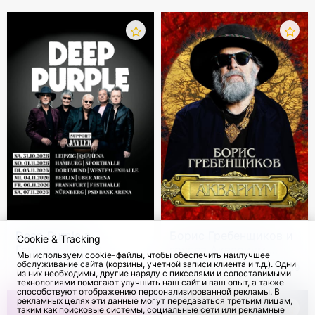
Deep Purple в
Борис Гребенщиков и
Cookie & Tracking
Германии 2026
группа Аквариум.
Мы используем cookie-файлы, чтобы обеспечить наилучшее
Европейский тур
обслуживание сайта (корзины, учетной записи клиента и т.д.). Одни
с 31 Окт 2026
115
с 11 Сен 2026
1239
из них необходимы, другие наряду с пикселями и сопоставимыми
технологиями помогают улучшить наш сайт и ваш опыт, а также
способствуют отображению персонализированной рекламы. В
рекламных целях эти данные могут передаваться третьим лицам,
таким как поисковые системы, социальные сети или рекламные