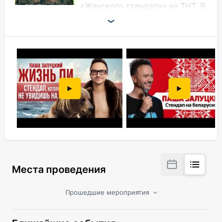
«Женского стендапа» на ТНТ. В
2024 году его концерт «Жизнь
Пи», снятый в Польше, получил заметное
внимание прессы: «Медуза» отметила его как
сочетание юмора и наблюдений, а «Новая
газета» включила в число лучших стендапов
года.
«Выскочка» — это новое стендап-шоу о
принятии себя, абсурде индустрии красоты,
отношениях и личных границах. Живой, прямой
разговор без лишнего пафоса — в привычной
для Паши манере.
Места проведения
Прошедшие мероприятия