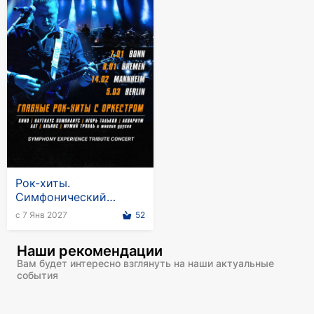
Рок-хиты.
Симфонический
трибьют "Я хочу быть
с 7 Янв 2027
52
с тобой"
Наши рекомендации
Вам будет интересно взглянуть на наши актуальные
события