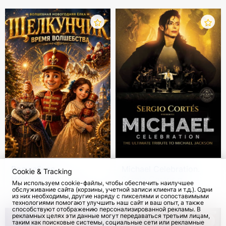
Волшебная
Michael Celebration.
Cookie & Tracking
Новогодняя Елка.
Sergio Cortés в
Мы используем cookie-файлы, чтобы обеспечить наилучшее
Щелкунчик – Время
Германии
обслуживание сайта (корзины, учетной записи клиента и т.д.). Одни
с 5 Дек 2026
170
с 18 Окт 2026
из них необходимы, другие наряду с пикселями и сопоставимыми
Волшебства!
технологиями помогают улучшить наш сайт и ваш опыт, а также
способствуют отображению персонализированной рекламы. В
рекламных целях эти данные могут передаваться третьим лицам,
таким как поисковые системы, социальные сети или рекламные