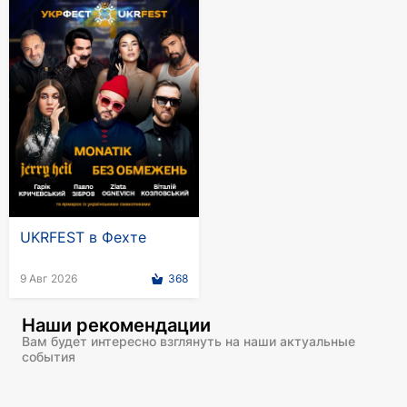
Это шоу на 2 часа перенесет вас в
мистический, иной мир с непревзойденными
звуковыми впечатлениями в Германии Гастроли
Original Enigma Voices с оригинальными
исполнителями Андру Дональдс, Энджелс Икс и
Фокс Лима доступны уже сейчас.
Original Enigma Voices - секрет, который
оживает на сцене!
UKRFEST в Фехте
9 Авг 2026
368
Наши рекомендации
Вам будет интересно взглянуть на наши актуальные
события