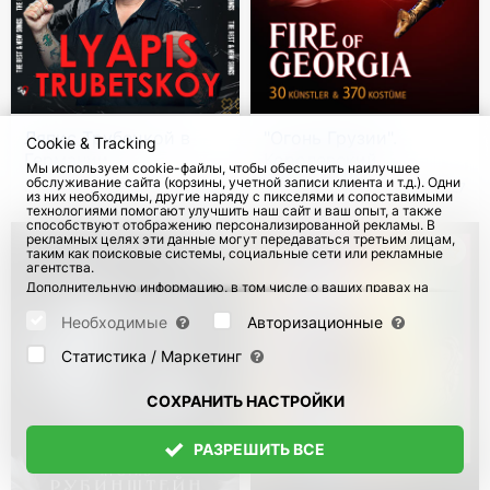
Ляпис Трубецкой в
"Огонь Грузии".
Cookie & Tracking
Германии
Королевский
Мы используем cookie-файлы, чтобы обеспечить наилучшее
национальный балет
обслуживание сайта (корзины, учетной записи клиента и т.д.). Одни
с 10 Ноя 2026
194
с 8 Ноя 2026
1027
из них необходимы, другие наряду с пикселями и сопоставимыми
Грузии в Германии
технологиями помогают улучшить наш сайт и ваш опыт, а также
способствуют отображению персонализированной рекламы. В
рекламных целях эти данные могут передаваться третьим лицам,
таким как поисковые системы, социальные сети или рекламные
агентства.
Дополнительную информацию, в том числе о ваших правах на
отзыв и возражения, можно найти на странице
Datenschutz
и
странице
AGB
.
Необходимые
Авторизационные
Пожалуйста, выберите ниже, какие куки могут быть установлены,
и подтвердите это нажатием кнопки "Сохранить настройки", или
Статистика / Маркетинг
примите все куки, нажав кнопку "Разрешить все":
СОХРАНИТЬ НАСТРОЙКИ
РАЗРЕШИТЬ ВСЕ