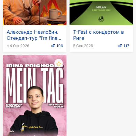
Александр Незлобин.
T-Fest с концертом в
Стендап-тур "I’m fine"
Риге
на английском языке
с 4 Окт 2026
106
5 Сен 2026
117